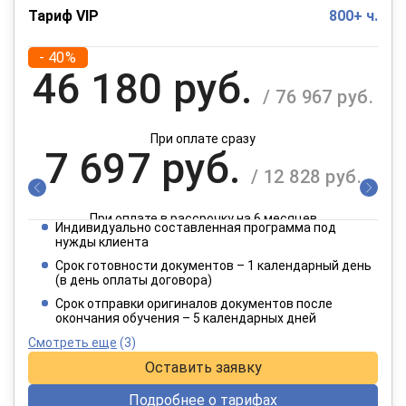
Тариф VIP
800+ ч.
- 40%
46 180 руб.
/ 76 967 руб.
При оплате сразу
7 697 руб.
/ 12 828 руб.
При оплате в рассрочку на 6 месяцев
Индивидуально составленная программа под
3 849 руб.
нужды клиента
/ 6 414 руб.
Срок готовности документов – 1 календарный день
(в день оплаты договора)
При оплате в рассрочку на 12 месяцев
Срок отправки оригиналов документов после
окончания обучения – 5 календарных дней
Смотреть еще
(3)
Оставить заявку
Подробнее о тарифах