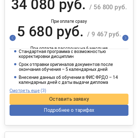
34 080 руб.
/ 56 800 руб.
При оплате сразу
5 680 руб.
/ 9 467 руб.
При оплате в рассрочку на 6 месяцев
Стандартная программа с возможностью
2 840 руб.
корректировки дисциплин
/ 4 734 руб.
Срок отправки оригиналов документов после
окончания обучения – 5 календарных дней
При оплате в рассрочку на 12 месяцев
Внесение данных об обучении в ФИС ФРДО – 14
календарных дней с даты выдачи диплома
Смотреть еще
(3)
Оставить заявку
Подробнее о тарифах