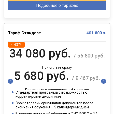
Подробнее о тарифах
Тариф Стандарт
401-800 ч.
- 40%
34 080 руб.
/ 56 800 руб.
При оплате сразу
5 680 руб.
/ 9 467 руб.
При оплате в рассрочку на 6 месяцев
Стандартная программа с возможностью
2 840 руб.
корректировки дисциплин
/ 4 734 руб.
Срок отправки оригиналов документов после
окончания обучения – 5 календарных дней
При оплате в рассрочку на 12 месяцев
Внесение данных об обучении в ФИС ФРДО – 14