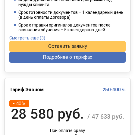
3 849 руб.
нужды клиента
/ 6 414 руб.
Срок готовности документов – 1 календарный день
(в день оплаты договора)
При оплате в рассрочку на 12 месяцев
Срок отправки оригиналов документов после
окончания обучения – 5 календарных дней
Смотреть еще
(3)
Оставить заявку
Подробнее о тарифах
Тариф Эконом
250-400 ч.
- 40%
28 580 руб.
/ 47 633 руб.
При оплате сразу