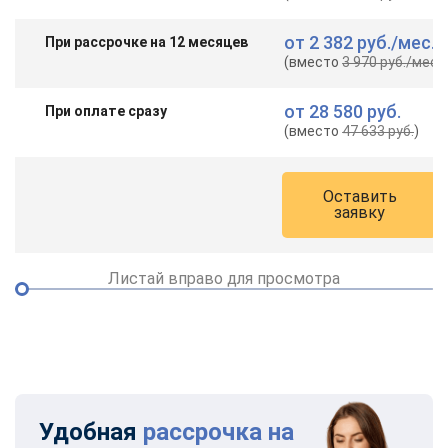
от
2 382 руб.
/мес.
При рассрочке на 12 месяцев
(вместо
3 970 руб.
/мес.
)
от
28 580 руб.
При оплате сразу
(вместо
47 633 руб.
)
Оставить
заявку
Листай вправо для просмотра
Удобная
рассрочка на
ChatApp