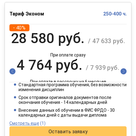
Тариф Эконом
250-400 ч.
- 40%
28 580 руб.
/ 47 633 руб.
При оплате сразу
4 764 руб.
/ 7 939 руб.
При оплате в рассрочку на 6 месяцев
Стандартная программа обучения, без возможности
2 382 руб.
изменения дисциплин
/ 3 970 руб.
Срок отправки оригиналов документов после
окончания обучения - 14 календарных дней
При оплате в рассрочку на 12 месяцев
Внесение данных об обучении в ФИС ФРДО - 30
календарных дней с даты выдачи диплома
Смотреть еще
(1)
Оставить заявку