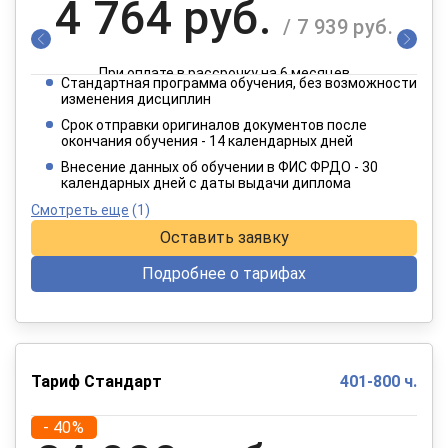
4 764 руб.
/ 7 939 руб.
При оплате в рассрочку на 6 месяцев
Стандартная программа обучения, без возможности
2 382 руб.
изменения дисциплин
/ 3 970 руб.
Срок отправки оригиналов документов после
окончания обучения - 14 календарных дней
При оплате в рассрочку на 12 месяцев
Внесение данных об обучении в ФИС ФРДО - 30
календарных дней с даты выдачи диплома
Смотреть еще
(1)
Оставить заявку
Подробнее о тарифах
Тариф Стандарт
401-800 ч.
- 40%