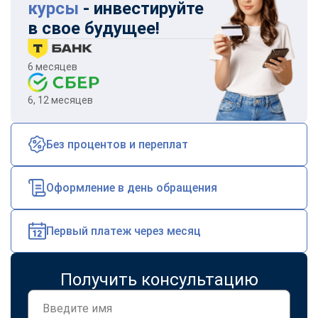
курсы
- инвестируйте
online
в свое будущее!
Мессенджеры
6 месяцев
Свяжитесь с нами через любой удобный мессенджер!
6, 12 месяцев
Telegram
WhatsApp
Без процентов и переплат
Vkontakte
EMail
Max
Оформление в день обращения
Первый платеж через месяц
Получить консультацию