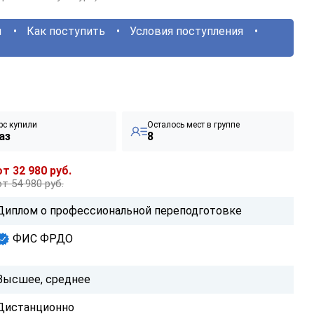
ы
Как поступить
Условия поступления
рс купили
Осталось мест в группе
аз
8
от 32 980 руб.
от 54 980 руб.
Диплом о профессиональной переподготовке
ФИС ФРДО
Высшее, среднее
Дистанционно