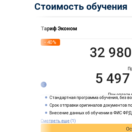
Стоимость обучения
Тариф Эконом
- 40%
32 980
П
5 497
При оплате 
Стандартная программа обучения, без 
2 749
Срок отправки оригиналов документов по
Внесение данных об обучении в ФИС ФРД
При оплате 
Смотреть еще
(1)
Ос