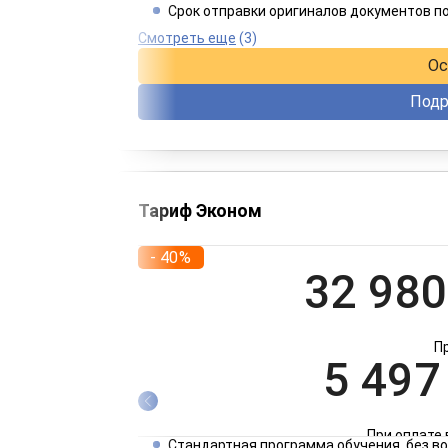
Срок отправки оригиналов документов п
При оплате 
Смотреть еще
(3)
Ос
Подр
Тариф Эконом
- 40%
32 980
П
5 497
При оплате 
Стандартная программа обучения, без 