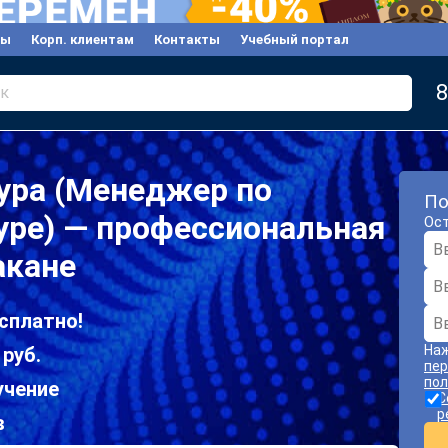
вы
Корп. клиентам
Контакты
Учебный портал
8
к
ура (Менеджер по
По
уре) — профессиональная
Ост
акане
сплатно!
Наж
 руб.
пер
пол
учение
С
р
в