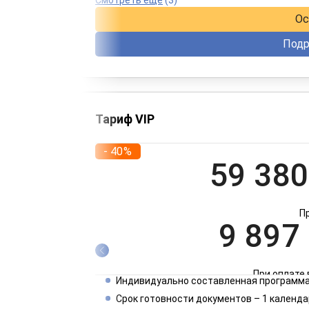
Ос
Подр
Тариф VIP
- 40%
59 380
П
9 897
При оплате 
Индивидуально составленная программа
4 949
Срок готовности документов – 1 календа