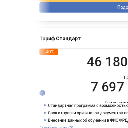
Подр
Тариф Стандарт
- 40%
46 180
П
7 697
При оплате 
Стандартная программа с возможностью
3 849
Срок отправки оригиналов документов п
Внесение данных об обучении в ФИС ФРД
При оплате 
Смотреть еще
(3)