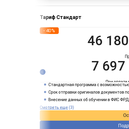
Тариф Стандарт
- 40%
46 180
П
7 697
При оплате 
Стандартная программа с возможностью
3 849
Срок отправки оригиналов документов п
Внесение данных об обучении в ФИС ФРД
При оплате 
Смотреть еще
(3)
Ос
Подр