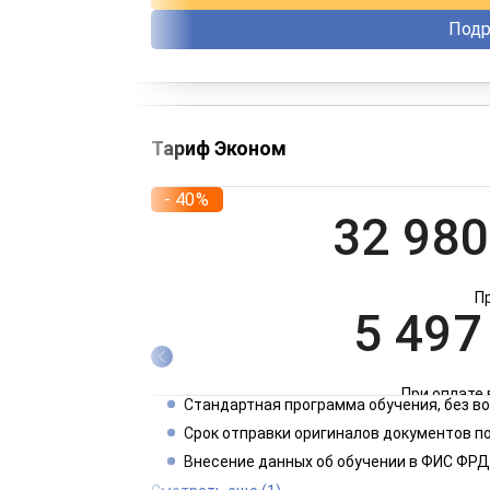
Подр
Тариф Эконом
- 40%
32 980
П
5 497
При оплате 
Стандартная программа обучения, без 
2 749
Срок отправки оригиналов документов по
Внесение данных об обучении в ФИС ФРД
При оплате 