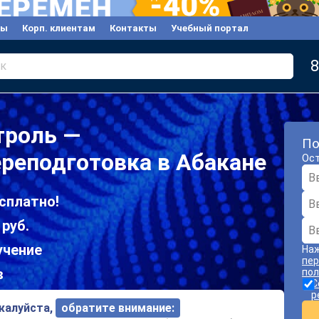
вы
Корп. клиентам
Контакты
Учебный портал
8
к
троль —
По
реподготовка в Абакане
Ост
сплатно!
 руб.
учение
Наж
пер
в
пол
С
р
ожалуйста,
обратите внимание: