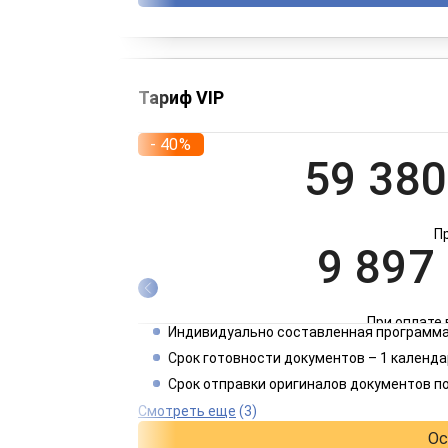
Тариф VIP
- 40%
59 380
П
9 897
При оплате 
Индивидуально составленная программа
4 949
Срок готовности документов – 1 календа
Срок отправки оригиналов документов п
При оплате 
Смотреть еще
(3)
Ос