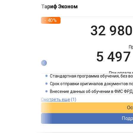
Тариф Эконом
- 40%
32 980
П
5 497
При оплате 
Стандартная программа обучения, без 
2 749
Срок отправки оригиналов документов по
Внесение данных об обучении в ФИС ФРД
При оплате 
Смотреть еще
(1)
Ос
Подр