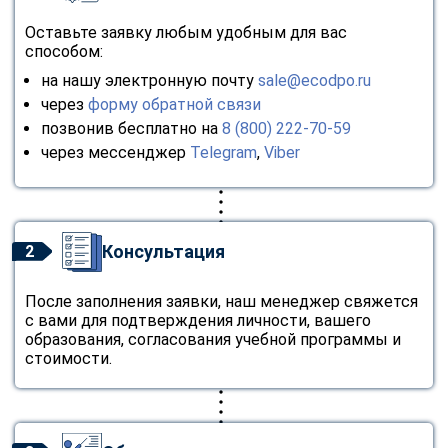
online
Оставьте заявку любым удобным для вас
способом:
Мессенджеры
на нашу электронную почту
sale@ecodpo.ru
через
форму обратной связи
Свяжитесь с нами через любой удобный мессенджер!
позвонив бесплатно на
8 (800) 222-70-59
через мессенджер
Telegram
,
Viber
Telegram
WhatsApp
Vkontakte
EMail
Консультация
2
Max
После заполнения заявки, наш менеджер свяжется
с вами для подтверждения личности, вашего
образования, согласования учебной программы и
стоимости.