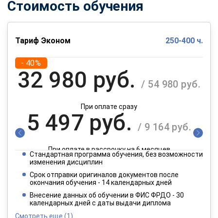
Стоимость обучения
Тариф Эконом
250-400 ч.
- 40%
32 980 руб.
/ 54 980 руб.
При оплате сразу
5 497 руб.
/ 9 164 руб.
При оплате в рассрочку на 6 месяцев
Стандартная программа обучения, без возможности
2 749 руб.
изменения дисциплин
/ 4 582 руб.
Срок отправки оригиналов документов после
окончания обучения - 14 календарных дней
При оплате в рассрочку на 12 месяцев
Внесение данных об обучении в ФИС ФРДО - 30
календарных дней с даты выдачи диплома
Смотреть еще
(1)