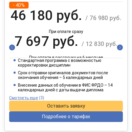
- 40%
46 180 руб.
/ 76 980 руб.
При оплате сразу
7 697 руб.
/ 12 830 руб.
При оплате в рассрочку на 6 месяцев
Стандартная программа с возможностью
3 849 руб.
корректировки дисциплин
/ 6 415 руб.
Срок отправки оригиналов документов после
окончания обучения – 5 календарных дней
При оплате в рассрочку на 12 месяцев
Внесение данных об обучении в ФИС ФРДО – 14
календарных дней с даты выдачи диплома
Смотреть еще
(3)
Оставить заявку
Подробнее о тарифах