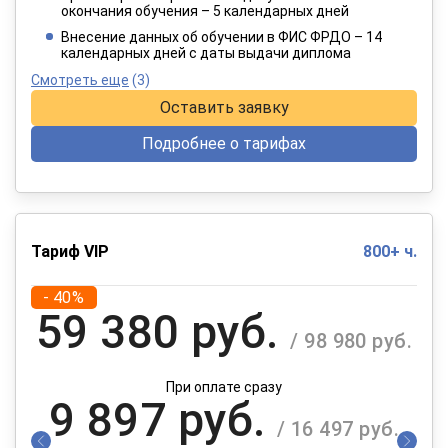
окончания обучения – 5 календарных дней
При оплате в рассрочку на 12 месяцев
Внесение данных об обучении в ФИС ФРДО – 14
календарных дней с даты выдачи диплома
Смотреть еще
(3)
Оставить заявку
Подробнее о тарифах
Тариф VIP
800+ ч.
- 40%
59 380 руб.
/ 98 980 руб.
При оплате сразу
9 897 руб.
/ 16 497 руб.