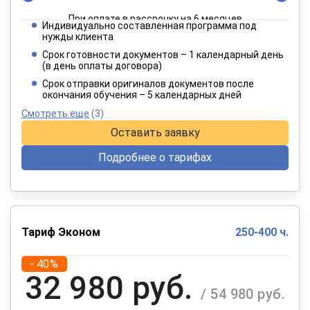
При оплате в рассрочку на 6 месяцев
Индивидуально составленная программа под
4 949 руб.
нужды клиента
/ 8 249 руб.
Срок готовности документов – 1 календарный день
(в день оплаты договора)
При оплате в рассрочку на 12 месяцев
Срок отправки оригиналов документов после
окончания обучения – 5 календарных дней
Смотреть еще
(3)
Оставить заявку
Подробнее о тарифах
Тариф Эконом
250-400 ч.
- 40%
32 980 руб.
/ 54 980 руб.