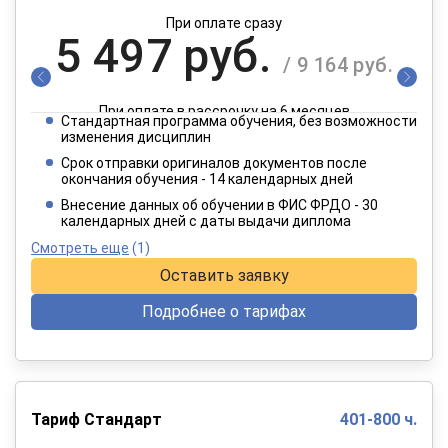
При оплате сразу
5 497 руб.
/ 9 164 руб.
При оплате в рассрочку на 6 месяцев
Стандартная программа обучения, без возможности
2 749 руб.
изменения дисциплин
/ 4 582 руб.
Срок отправки оригиналов документов после
окончания обучения - 14 календарных дней
При оплате в рассрочку на 12 месяцев
Внесение данных об обучении в ФИС ФРДО - 30
календарных дней с даты выдачи диплома
Смотреть еще
(1)
Оставить заявку
Подробнее о тарифах
Тариф Стандарт
401-800 ч.