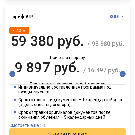
Тариф VIP
800+ ч.
- 40%
59 380 руб.
/ 98 980 руб.
При оплате сразу
9 897 руб.
/ 16 497 руб.
При оплате в рассрочку на 6 месяцев
Индивидуально составленная программа под
4 949 руб.
нужды клиента
/ 8 249 руб.
Срок готовности документов – 1 календарный день
(в день оплаты договора)
При оплате в рассрочку на 12 месяцев
Срок отправки оригиналов документов после
окончания обучения – 5 календарных дней
Смотреть еще
(3)
Оставить заявку