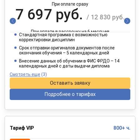
При оплате сразу
7 697 руб.
/ 12 830 руб.
При оплате в рассрочку на 6 месяцев
Стандартная программа с возможностью
3 849 руб.
корректировки дисциплин
/ 6 415 руб.
Срок отправки оригиналов документов после
окончания обучения – 5 календарных дней
При оплате в рассрочку на 12 месяцев
Внесение данных об обучении в ФИС ФРДО – 14
календарных дней с даты выдачи диплома
Смотреть еще
(3)
Оставить заявку
Подробнее о тарифах
Тариф VIP
800+ ч.