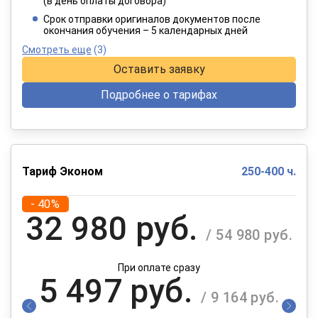
(в день оплаты договора)
При оплате в рассрочку на 12 месяцев
Срок отправки оригиналов документов после
окончания обучения – 5 календарных дней
Смотреть еще
(3)
Оставить заявку
Подробнее о тарифах
Тариф Эконом
250-400 ч.
- 40%
32 980 руб.
/ 54 980 руб.
При оплате сразу
5 497 руб.
/ 9 164 руб.