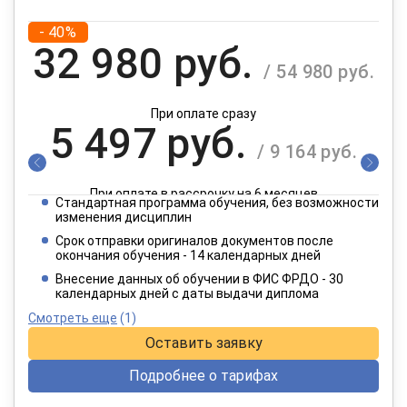
- 40%
32 980 руб.
/ 54 980 руб.
При оплате сразу
5 497 руб.
/ 9 164 руб.
При оплате в рассрочку на 6 месяцев
Стандартная программа обучения, без возможности
2 749 руб.
изменения дисциплин
/ 4 582 руб.
Срок отправки оригиналов документов после
окончания обучения - 14 календарных дней
При оплате в рассрочку на 12 месяцев
Внесение данных об обучении в ФИС ФРДО - 30
календарных дней с даты выдачи диплома
Смотреть еще
(1)
Оставить заявку
Подробнее о тарифах