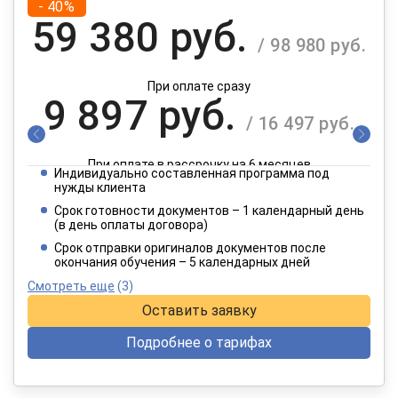
- 40%
59 380 руб.
/ 98 980 руб.
При оплате сразу
9 897 руб.
/ 16 497 руб.
При оплате в рассрочку на 6 месяцев
Индивидуально составленная программа под
4 949 руб.
нужды клиента
/ 8 249 руб.
Срок готовности документов – 1 календарный день
(в день оплаты договора)
При оплате в рассрочку на 12 месяцев
Срок отправки оригиналов документов после
окончания обучения – 5 календарных дней
Смотреть еще
(3)
Оставить заявку
Подробнее о тарифах