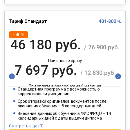
Тариф Стандарт
401-800 ч.
- 40%
46 180 руб.
/ 76 980 руб.
При оплате сразу
7 697 руб.
/ 12 830 руб.
При оплате в рассрочку на 6 месяцев
Стандартная программа с возможностью
3 849 руб.
корректировки дисциплин
/ 6 415 руб.
Срок отправки оригиналов документов после
окончания обучения – 5 календарных дней
При оплате в рассрочку на 12 месяцев
Внесение данных об обучении в ФИС ФРДО – 14
календарных дней с даты выдачи диплома
Смотреть еще
(3)