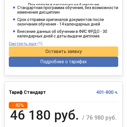
При оплате в рассрочку на 6 месяцев
Стандартная программа обучения, без возможности
2 749 руб.
изменения дисциплин
/ 4 582 руб.
Срок отправки оригиналов документов после
окончания обучения - 14 календарных дней
При оплате в рассрочку на 12 месяцев
Внесение данных об обучении в ФИС ФРДО - 30
календарных дней с даты выдачи диплома
Смотреть еще
(1)
Оставить заявку
Подробнее о тарифах
Тариф Стандарт
401-800 ч.
- 40%
46 180 руб.
/ 76 980 руб.