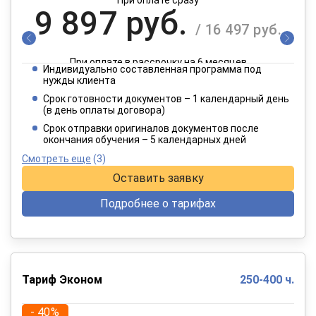
9 897 руб.
/ 16 497 руб.
При оплате в рассрочку на 6 месяцев
Индивидуально составленная программа под
4 949 руб.
нужды клиента
/ 8 249 руб.
Срок готовности документов – 1 календарный день
(в день оплаты договора)
При оплате в рассрочку на 12 месяцев
Срок отправки оригиналов документов после
окончания обучения – 5 календарных дней
Смотреть еще
(3)
Оставить заявку
Подробнее о тарифах
Тариф Эконом
250-400 ч.
- 40%