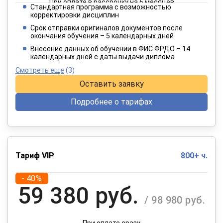
При оплате в рассрочку на 6 месяцев
Стандартная программа с возможностью
3 849 руб.
корректировки дисциплин
/ 6 415 руб.
Срок отправки оригиналов документов после
окончания обучения – 5 календарных дней
При оплате в рассрочку на 12 месяцев
Внесение данных об обучении в ФИС ФРДО – 14
календарных дней с даты выдачи диплома
Смотреть еще
(3)
Оставить заявку
Подробнее о тарифах
Тариф VIP
800+ ч.
- 40%
59 380 руб.
/ 98 980 руб.
При оплате сразу