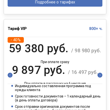
Подробнее о тарифах
Тариф VIP
800+ ч.
- 40%
59 380 руб.
/ 98 980 руб.
При оплате сразу
9 897 руб.
/ 16 497 руб.
При оплате в рассрочку на 6 месяцев
Индивидуально составленная программа под
4 949 руб.
нужды клиента
/ 8 249 руб.
Срок готовности документов – 1 календарный день
(в день оплаты договора)
При оплате в рассрочку на 12 месяцев
Срок отправки оригиналов документов после