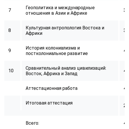
Геополитика и международные
7
32
отношения в Азии и Африке
Культурная антропология Востока и
8
34
Африки
История колониализма и
9
40
постколониальное развитие
Сравнительный анализ цивилизаций:
10
40
Восток, Африка и Запад
Аттестационная работа
40
Итоговая аттестация
2
Всего:
40
ChatApp