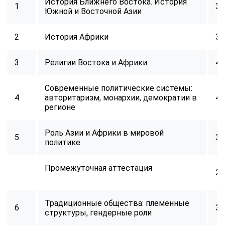
История Ближнего Востока. История
1
32
Южной и Восточной Азии
2
История Африки
32
3
Религии Востока и Африки
40
Современные политические системы:
4
авторитаризм, монархии, демократии в
40
регионе
Роль Азии и Африки в мировой
5
32
политике
Промежуточная аттестация
2
Традиционные общества: племенные
6
34
структуры, гендерные роли