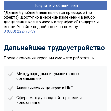
online
Получить учебный план
*Данный учебный план является примером (не
оферта). Доступно внесение изменений в набор
Мессенджеры
дисциплин и кол-во часов в тарифах «Стандарт» и
Свяжитесь с нами через любой удобный мессенджер!
выше. Узнайте подробности по номеру
8 (800) 222-70-59
Telegram
WhatsApp
Дальнейшее трудоустройство
Vkontakte
EMail
После окончания курса вы сможете работать в:
Max
Международных и гуманитарных
организациях
Аналитических центрах и НКО
Сфере международной торговли и
консалтинга