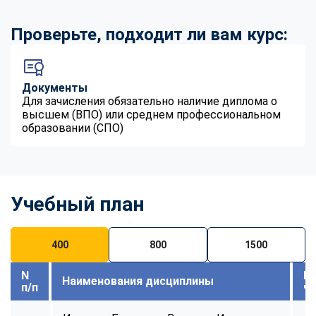
Проверьте, подходит ли вам курс:
Документы
Для зачисления обязательно наличие диплома о
высшем (ВПО) или среднем профессиональном
образовании (СПО)
Учебный план
400
800
1500
N
В
Наименования дисциплины
п/п
ч