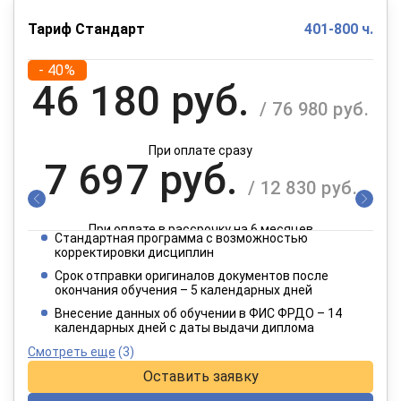
Тариф Стандарт
401-800 ч.
- 40%
46 180 руб.
/ 76 980 руб.
При оплате сразу
7 697 руб.
/ 12 830 руб.
При оплате в рассрочку на 6 месяцев
Стандартная программа с возможностью
3 849 руб.
корректировки дисциплин
/ 6 415 руб.
Срок отправки оригиналов документов после
окончания обучения – 5 календарных дней
При оплате в рассрочку на 12 месяцев
Внесение данных об обучении в ФИС ФРДО – 14
календарных дней с даты выдачи диплома
Смотреть еще
(3)
Оставить заявку