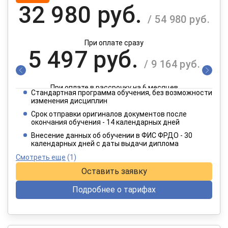
32 980 руб.
/ 54 980 руб.
При оплате сразу
5 497 руб.
/ 9 164 руб.
При оплате в рассрочку на 6 месяцев
Стандартная программа обучения, без возможности
2 749 руб.
изменения дисциплин
/ 4 582 руб.
Срок отправки оригиналов документов после
окончания обучения - 14 календарных дней
При оплате в рассрочку на 12 месяцев
Внесение данных об обучении в ФИС ФРДО - 30
календарных дней с даты выдачи диплома
Смотреть еще
(1)
Оставить заявку
Подробнее о тарифах