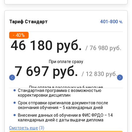
Тариф Стандарт
401-800 ч.
- 40%
46 180 руб.
/ 76 980 руб.
При оплате сразу
7 697 руб.
/ 12 830 руб.
При оплате в рассрочку на 6 месяцев
Стандартная программа с возможностью
3 849 руб.
корректировки дисциплин
/ 6 415 руб.
Срок отправки оригиналов документов после
окончания обучения – 5 календарных дней
При оплате в рассрочку на 12 месяцев
Внесение данных об обучении в ФИС ФРДО – 14
календарных дней с даты выдачи диплома
Смотреть еще
(3)