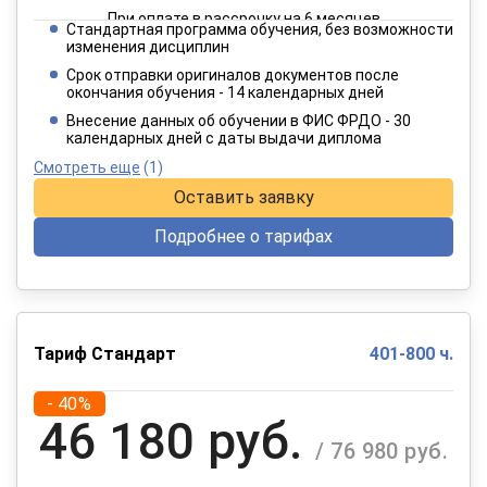
При оплате в рассрочку на 6 месяцев
Стандартная программа обучения, без возможности
2 749 руб.
изменения дисциплин
/ 4 582 руб.
Срок отправки оригиналов документов после
окончания обучения - 14 календарных дней
При оплате в рассрочку на 12 месяцев
Внесение данных об обучении в ФИС ФРДО - 30
календарных дней с даты выдачи диплома
Смотреть еще
(1)
Оставить заявку
Подробнее о тарифах
Тариф Стандарт
401-800 ч.
- 40%
46 180 руб.
/ 76 980 руб.