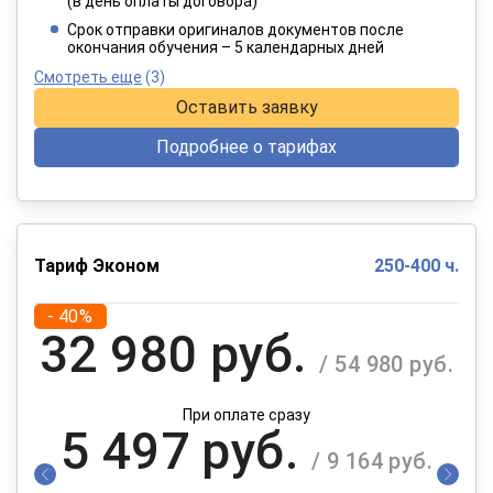
(в день оплаты договора)
При оплате в рассрочку на 12 месяцев
Срок отправки оригиналов документов после
окончания обучения – 5 календарных дней
Смотреть еще
(3)
Оставить заявку
Подробнее о тарифах
Тариф Эконом
250-400 ч.
- 40%
32 980 руб.
/ 54 980 руб.
При оплате сразу
5 497 руб.
/ 9 164 руб.