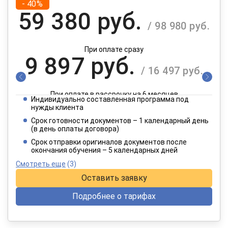
- 40%
59 380 руб.
/ 98 980 руб.
При оплате сразу
9 897 руб.
/ 16 497 руб.
При оплате в рассрочку на 6 месяцев
Индивидуально составленная программа под
4 949 руб.
нужды клиента
/ 8 249 руб.
Срок готовности документов – 1 календарный день
(в день оплаты договора)
При оплате в рассрочку на 12 месяцев
Срок отправки оригиналов документов после
окончания обучения – 5 календарных дней
Смотреть еще
(3)
Оставить заявку
Подробнее о тарифах