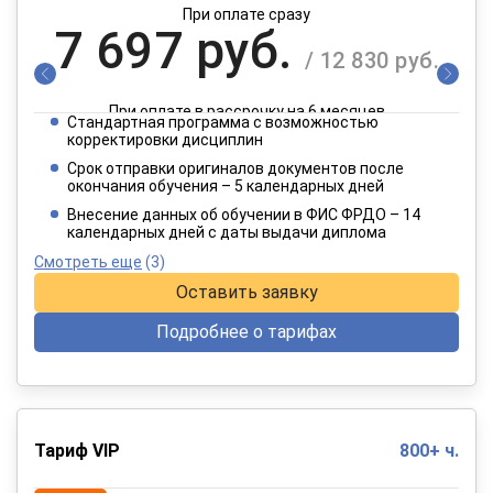
При оплате сразу
7 697 руб.
/ 12 830 руб.
При оплате в рассрочку на 6 месяцев
Стандартная программа с возможностью
3 849 руб.
корректировки дисциплин
/ 6 415 руб.
Срок отправки оригиналов документов после
окончания обучения – 5 календарных дней
При оплате в рассрочку на 12 месяцев
Внесение данных об обучении в ФИС ФРДО – 14
календарных дней с даты выдачи диплома
Смотреть еще
(3)
Оставить заявку
Подробнее о тарифах
Тариф VIP
800+ ч.