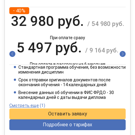
- 40%
32 980 руб.
/ 54 980 руб.
При оплате сразу
5 497 руб.
/ 9 164 руб.
При оплате в рассрочку на 6 месяцев
Стандартная программа обучения, без возможности
2 749 руб.
изменения дисциплин
/ 4 582 руб.
Срок отправки оригиналов документов после
окончания обучения - 14 календарных дней
При оплате в рассрочку на 12 месяцев
Внесение данных об обучении в ФИС ФРДО - 30
календарных дней с даты выдачи диплома
Смотреть еще
(1)
Оставить заявку
Подробнее о тарифах