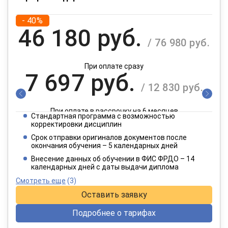
- 40%
46 180 руб.
/ 76 980 руб.
При оплате сразу
7 697 руб.
/ 12 830 руб.
При оплате в рассрочку на 6 месяцев
Стандартная программа с возможностью
3 849 руб.
корректировки дисциплин
/ 6 415 руб.
Срок отправки оригиналов документов после
окончания обучения – 5 календарных дней
При оплате в рассрочку на 12 месяцев
Внесение данных об обучении в ФИС ФРДО – 14
календарных дней с даты выдачи диплома
Смотреть еще
(3)
Оставить заявку
Подробнее о тарифах