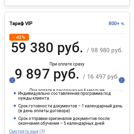
Тариф VIP
800+ ч.
- 40%
59 380 руб.
/ 98 980 руб.
При оплате сразу
9 897 руб.
/ 16 497 руб.
При оплате в рассрочку на 6 месяцев
Индивидуально составленная программа под
4 949 руб.
нужды клиента
/ 8 249 руб.
Срок готовности документов – 1 календарный день
(в день оплаты договора)
При оплате в рассрочку на 12 месяцев
Срок отправки оригиналов документов после
окончания обучения – 5 календарных дней
Смотреть еще
(3)