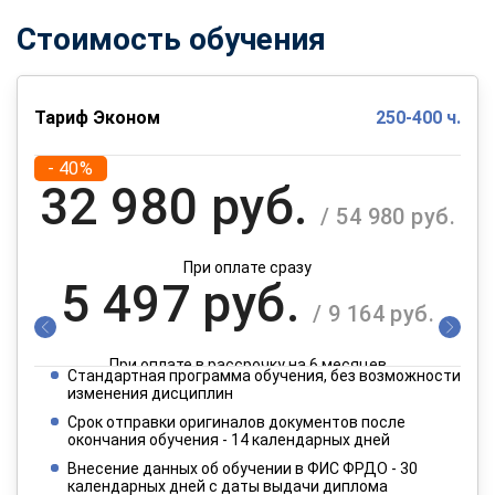
Стоимость обучения
Тариф Эконом
250-400 ч.
- 40%
32 980 руб.
/ 54 980 руб.
При оплате сразу
5 497 руб.
/ 9 164 руб.
При оплате в рассрочку на 6 месяцев
Стандартная программа обучения, без возможности
2 749 руб.
изменения дисциплин
/ 4 582 руб.
Срок отправки оригиналов документов после
окончания обучения - 14 календарных дней
При оплате в рассрочку на 12 месяцев
Внесение данных об обучении в ФИС ФРДО - 30
календарных дней с даты выдачи диплома