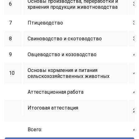
Основы производства, переработки и
6
34
хранения продукции животноводства
7
Птицеводство
32
8
Свиноводство и скотоводство
34
9
Овцеводство и козоводство
40
Основы кормления и питания
10
40
сельскохозяйственных животных
Аттестационная работа
40
Итоговая аттестация
2
Всего:
40