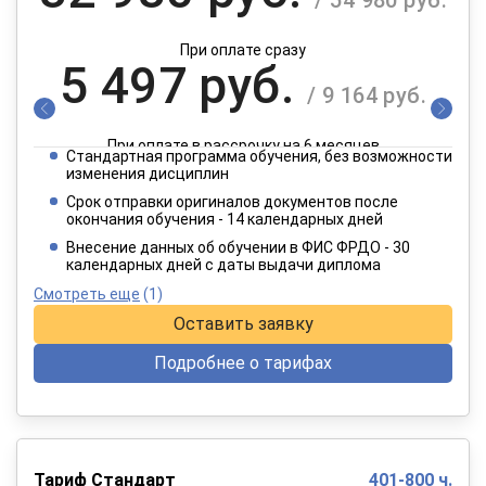
При оплате сразу
5 497 руб.
/ 9 164 руб.
При оплате в рассрочку на 6 месяцев
Стандартная программа обучения, без возможности
2 749 руб.
изменения дисциплин
/ 4 582 руб.
Срок отправки оригиналов документов после
окончания обучения - 14 календарных дней
При оплате в рассрочку на 12 месяцев
Внесение данных об обучении в ФИС ФРДО - 30
календарных дней с даты выдачи диплома
Смотреть еще
(1)
Оставить заявку
Подробнее о тарифах
Тариф Стандарт
401-800 ч.