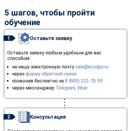
online
5 шагов, чтобы пройти
обучение
Мессенджеры
Свяжитесь с нами через любой удобный мессенджер!
Оставьте заявку
1
Telegram
WhatsApp
Оставьте заявку любым удобным для вас
способом:
Vkontakte
EMail
на нашу электронную почту
sale@ecodpo.ru
через
форму обратной связи
Max
позвонив бесплатно на
8 (800) 222-70-59
через мессенджер
Telegram
,
Viber
Консультация
2