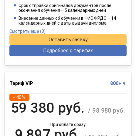
/ 6 415 руб.
Срок отправки оригиналов документов после
окончания обучения – 5 календарных дней
При оплате в рассрочку на 12 месяцев
Внесение данных об обучении в ФИС ФРДО – 14
календарных дней с даты выдачи диплома
Смотреть еще
(3)
Оставить заявку
Подробнее о тарифах
Тариф VIP
800+ ч.
- 40%
59 380 руб.
/ 98 980 руб.
При оплате сразу
9 897 руб.