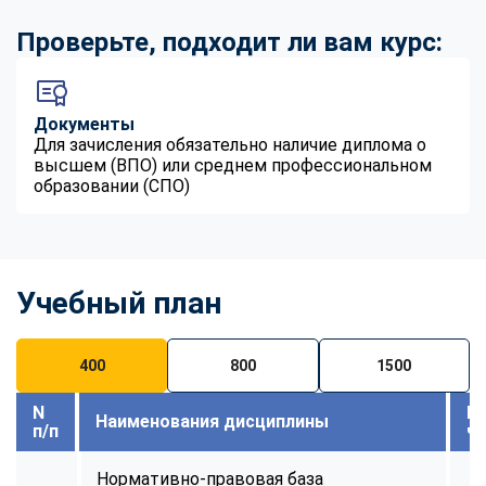
Проверьте, подходит ли вам курс:
Документы
Для зачисления обязательно наличие диплома о
высшем (ВПО) или среднем профессиональном
образовании (СПО)
Учебный план
400
800
1500
N
В
Наименования дисциплины
п/п
ч
Нормативно-правовая база