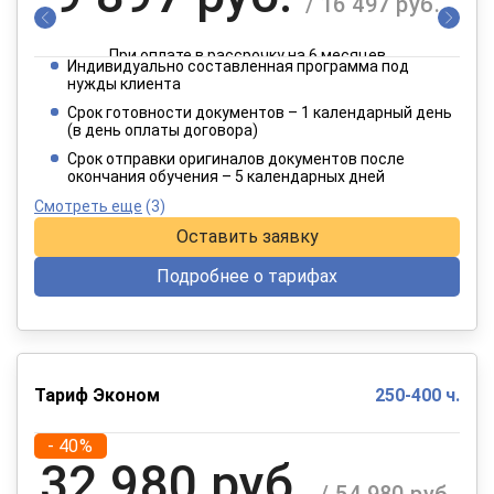
/ 16 497 руб.
При оплате в рассрочку на 6 месяцев
Индивидуально составленная программа под
4 949 руб.
нужды клиента
/ 8 249 руб.
Срок готовности документов – 1 календарный день
(в день оплаты договора)
При оплате в рассрочку на 12 месяцев
Срок отправки оригиналов документов после
окончания обучения – 5 календарных дней
Смотреть еще
(3)
Оставить заявку
Подробнее о тарифах
Тариф Эконом
250-400 ч.
- 40%
32 980 руб.
/ 54 980 руб.