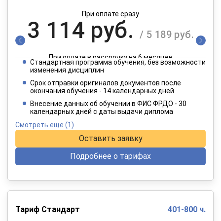
При оплате сразу
3 114 руб.
/ 5 189 руб.
При оплате в рассрочку на 6 месяцев
Стандартная программа обучения, без возможности
1 557 руб.
изменения дисциплин
/ 2 595 руб.
Срок отправки оригиналов документов после
окончания обучения - 14 календарных дней
При оплате в рассрочку на 12 месяцев
Внесение данных об обучении в ФИС ФРДО - 30
календарных дней с даты выдачи диплома
Смотреть еще
(1)
Оставить заявку
Подробнее о тарифах
Тариф Стандарт
401-800 ч.