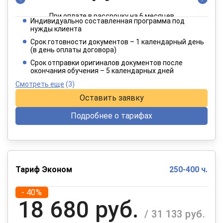
При оплате в рассрочку на 6 месяцев
Индивидуально составленная программа под
2 182 руб.
нужды клиента
/ 3 637 руб.
Срок готовности документов – 1 календарный день
(в день оплаты договора)
При оплате в рассрочку на 12 месяцев
Срок отправки оригиналов документов после
окончания обучения – 5 календарных дней
Смотреть еще
(3)
Оставить заявку
Подробнее о тарифах
Тариф Эконом
250-400 ч.
- 40%
18 680 руб.
/ 31 133 руб.