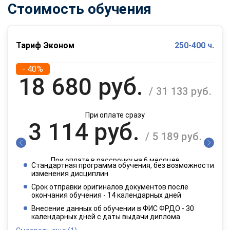
Стоимость обучения
Тариф Эконом
250-400 ч.
- 40%
18 680 руб.
/ 31 133 руб.
При оплате сразу
3 114 руб.
/ 5 189 руб.
При оплате в рассрочку на 6 месяцев
Стандартная программа обучения, без возможности
1 557 руб.
изменения дисциплин
/ 2 595 руб.
Срок отправки оригиналов документов после
окончания обучения - 14 календарных дней
При оплате в рассрочку на 12 месяцев
Внесение данных об обучении в ФИС ФРДО - 30
календарных дней с даты выдачи диплома