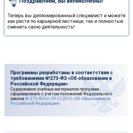
Поздравляем, Вы великолепны!
online
Теперь вы дипломированный специалист и можете
как расти по карьерной лестнице, так и полностью
Мессенджеры
сменить свою деятельность!
Свяжитесь с нами через любой удобный мессенджер!
Telegram
WhatsApp
Vkontakte
EMail
Программы разработаны в соответствии с
Max
требованиями №273-ФЗ «Об образовании в
Российской Федерации»
Содержимое учебных материалов программ
сформировано с учетом положений Федерального
закона
№ 273-ФЗ от 29.12.2012 «Об образовании в
Российской Федерации»
.