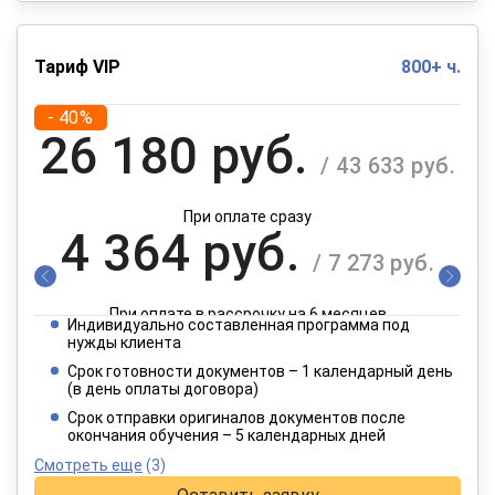
Тариф VIP
800+ ч.
- 40%
26 180 руб.
/ 43 633 руб.
При оплате сразу
4 364 руб.
/ 7 273 руб.
При оплате в рассрочку на 6 месяцев
Индивидуально составленная программа под
2 182 руб.
нужды клиента
/ 3 637 руб.
Срок готовности документов – 1 календарный день
(в день оплаты договора)
При оплате в рассрочку на 12 месяцев
Срок отправки оригиналов документов после
окончания обучения – 5 календарных дней
Смотреть еще
(3)