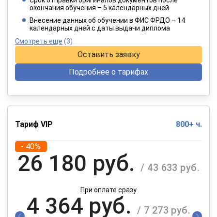
окончания обучения – 5 календарных дней
При оплате в рассрочку на 12 месяцев
Внесение данных об обучении в ФИС ФРДО – 14
календарных дней с даты выдачи диплома
Смотреть еще
(3)
Оставить заявку
Подробнее о тарифах
Тариф VIP
800+ ч.
- 40%
26 180 руб.
/ 43 633 руб.
При оплате сразу
4 364 руб.
/ 7 273 руб.