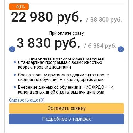
- 40%
22 980 руб.
/ 38 300 руб.
При оплате сразу
3 830 руб.
/ 6 384 руб.
При оплате в рассрочку на 6 месяцев
Стандартная программа с возможностью
1 915 руб.
корректировки дисциплин
/ 3 192 руб.
Срок отправки оригиналов документов после
окончания обучения – 5 календарных дней
При оплате в рассрочку на 12 месяцев
Внесение данных об обучении в ФИС ФРДО – 14
календарных дней с даты выдачи диплома
Смотреть еще
(3)
Оставить заявку
Подробнее о тарифах