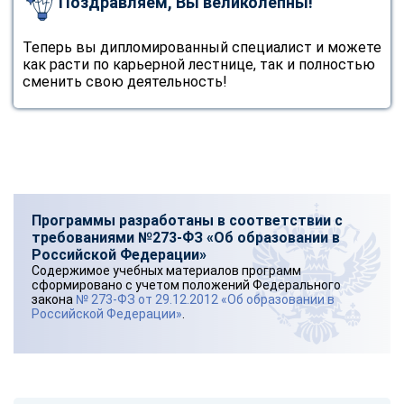
Поздравляем, Вы великолепны!
online
Теперь вы дипломированный специалист и можете
как расти по карьерной лестнице, так и полностью
Мессенджеры
сменить свою деятельность!
Свяжитесь с нами через любой удобный мессенджер!
Telegram
WhatsApp
Vkontakte
EMail
Программы разработаны в соответствии с
Max
требованиями №273-ФЗ «Об образовании в
Российской Федерации»
Содержимое учебных материалов программ
сформировано с учетом положений Федерального
закона
№ 273-ФЗ от 29.12.2012 «Об образовании в
Российской Федерации»
.