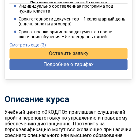
При оплате в рассрочку на 6 месяцев
Индивидуально составленная программа под
2 840 руб.
нужды клиента
/ 4 734 руб.
Срок готовности документов – 1 календарный день
(в день оплаты договора)
При оплате в рассрочку на 12 месяцев
Срок отправки оригиналов документов после
окончания обучения – 5 календарных дней
Смотреть еще
(3)
Оставить заявку
Подробнее о тарифах
Описание курса
Учебный центр «ЭКОДПО» приглашает слушателей
пройти переподготовку по управлению и правовому
обеспечению дистанционно. Поступить на
переквалификацию могут все желающие при наличии
среднего специального или высшего образования.