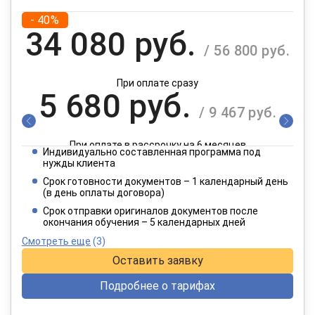
- 40%
34 080 руб.
/ 56 800 руб.
При оплате сразу
5 680 руб.
/ 9 467 руб.
При оплате в рассрочку на 6 месяцев
Индивидуально составленная программа под
2 840 руб.
нужды клиента
/ 4 734 руб.
Срок готовности документов – 1 календарный день
(в день оплаты договора)
При оплате в рассрочку на 12 месяцев
Срок отправки оригиналов документов после
окончания обучения – 5 календарных дней
Смотреть еще
(3)
Оставить заявку
Подробнее о тарифах