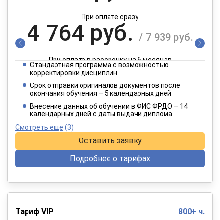
При оплате сразу
4 764 руб.
/ 7 939 руб.
При оплате в рассрочку на 6 месяцев
Стандартная программа с возможностью
2 382 руб.
корректировки дисциплин
/ 3 970 руб.
Срок отправки оригиналов документов после
окончания обучения – 5 календарных дней
При оплате в рассрочку на 12 месяцев
Внесение данных об обучении в ФИС ФРДО – 14
календарных дней с даты выдачи диплома
Смотреть еще
(3)
Оставить заявку
Подробнее о тарифах
Тариф VIP
800+ ч.