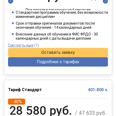
При оплате в рассрочку на 6 месяцев
Стандартная программа обучения, без возможности
1 924 руб.
изменения дисциплин
/ 3 206 руб.
Срок отправки оригиналов документов после
окончания обучения - 14 календарных дней
При оплате в рассрочку на 12 месяцев
Внесение данных об обучении в ФИС ФРДО - 30
календарных дней с даты выдачи диплома
Смотреть еще
(1)
Оставить заявку
Подробнее о тарифах
Тариф Стандарт
401-800 ч.
- 40%
28 580 руб.
/ 47 633 руб.