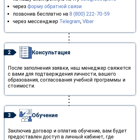
online
через
форму обратной связи
позвонив бесплатно на
8 (800) 222-70-59
через мессенджер
Telegram
,
Viber
Мессенджеры
Свяжитесь с нами через любой удобный мессенджер!
Telegram
WhatsApp
Консультация
2
Vkontakte
EMail
После заполнения заявки, наш менеджер свяжется
с вами для подтверждения личности, вашего
образования, согласования учебной программы и
Max
стоимости.
Обучение
3
Заключив договор и оплатив обучение, вам будет
предоставлен доступ в личный кабинет, где