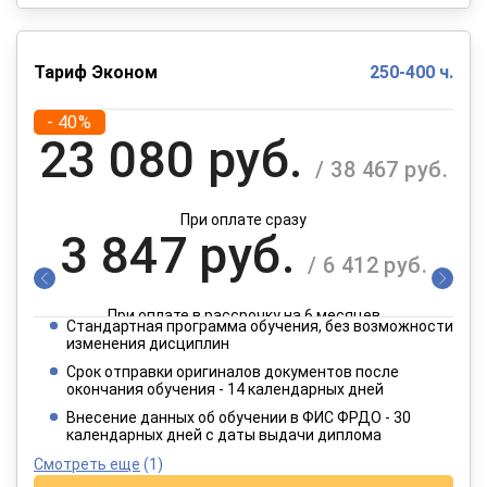
Тариф Эконом
250-400 ч.
- 40%
23 080 руб.
/ 38 467 руб.
При оплате сразу
3 847 руб.
/ 6 412 руб.
При оплате в рассрочку на 6 месяцев
Стандартная программа обучения, без возможности
1 924 руб.
изменения дисциплин
/ 3 206 руб.
Срок отправки оригиналов документов после
окончания обучения - 14 календарных дней
При оплате в рассрочку на 12 месяцев
Внесение данных об обучении в ФИС ФРДО - 30
календарных дней с даты выдачи диплома
Смотреть еще
(1)