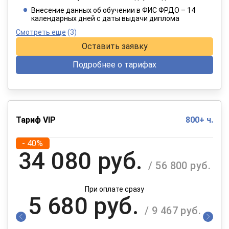
При оплате в рассрочку на 12 месяцев
Внесение данных об обучении в ФИС ФРДО – 14
календарных дней с даты выдачи диплома
Смотреть еще
(3)
Оставить заявку
Подробнее о тарифах
Тариф VIP
800+ ч.
- 40%
34 080 руб.
/ 56 800 руб.
При оплате сразу
5 680 руб.
/ 9 467 руб.