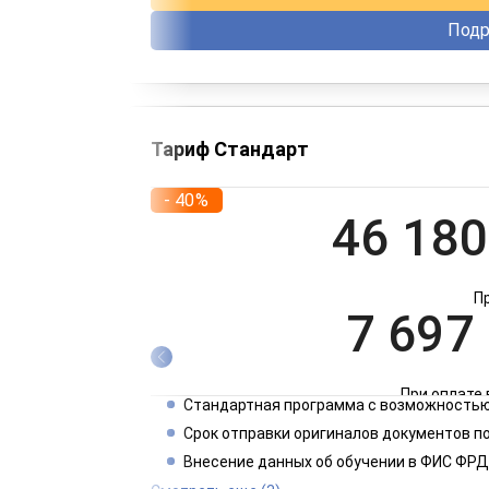
Подр
Тариф Стандарт
- 40%
46 180
П
7 697
При оплате 
Стандартная программа с возможностью
3 849
Срок отправки оригиналов документов п
Внесение данных об обучении в ФИС ФРД