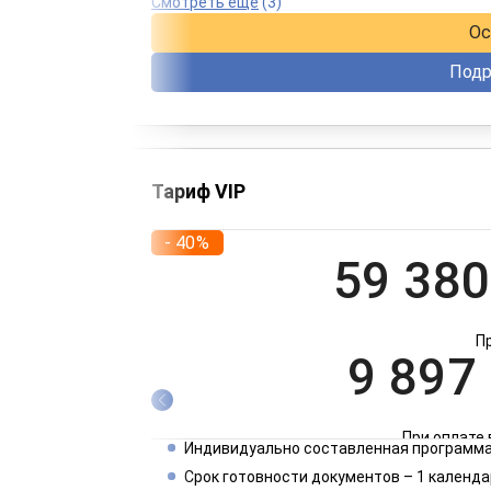
При оплате 
Смотреть еще
(3)
Ос
Подр
Тариф VIP
- 40%
59 380
П
9 897
При оплате 
Индивидуально составленная программа
4 949
Срок готовности документов – 1 календа