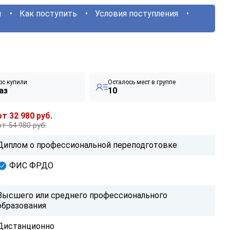
ы
Как поступить
Условия поступления
рс купили
Осталось мест в группе
аз
10
от 32 980 руб.
от 54 980 руб.
Диплом о профессиональной переподготовке
ФИС ФРДО
Высшего или среднего профессионального
образования
Дистанционно