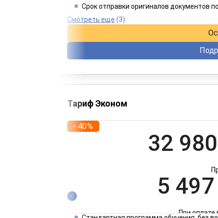
Срок отправки оригиналов документов п
При оплате 
Смотреть еще
(3)
Ос
Подр
Тариф Эконом
- 40%
32 980
П
5 497
При оплате 
Стандартная программа обучения, без 