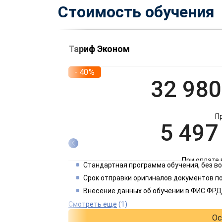
Стоимость обучения
Тариф Эконом
- 40%
32 980
П
5 497
При оплате 
Стандартная программа обучения, без 
2 749
Срок отправки оригиналов документов по
Внесение данных об обучении в ФИС ФРД
При оплате 
Смотреть еще
(1)
Ос