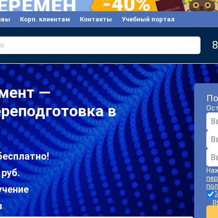
ывы
Корп. клиентам
Контакты
Учебный портал
8
к
мент —
По
реподготовка в
Ост
бесплатно!
Наж
 руб.
пер
пол
учение
С
р
в