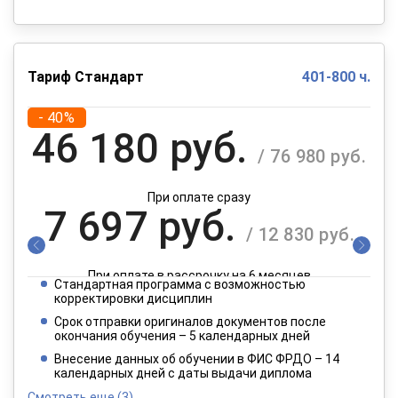
Тариф Стандарт
401-800 ч.
- 40%
46 180 руб.
/ 76 980 руб.
При оплате сразу
7 697 руб.
/ 12 830 руб.
При оплате в рассрочку на 6 месяцев
Стандартная программа с возможностью
3 849 руб.
корректировки дисциплин
/ 6 415 руб.
Срок отправки оригиналов документов после
окончания обучения – 5 календарных дней
При оплате в рассрочку на 12 месяцев
Внесение данных об обучении в ФИС ФРДО – 14
календарных дней с даты выдачи диплома
Смотреть еще
(3)