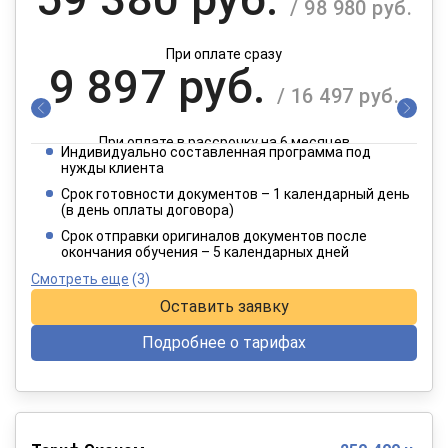
/ 98 980 руб.
При оплате сразу
9 897 руб.
/ 16 497 руб.
При оплате в рассрочку на 6 месяцев
Индивидуально составленная программа под
4 949 руб.
нужды клиента
/ 8 249 руб.
Срок готовности документов – 1 календарный день
(в день оплаты договора)
При оплате в рассрочку на 12 месяцев
Срок отправки оригиналов документов после
окончания обучения – 5 календарных дней
Смотреть еще
(3)
Оставить заявку
Подробнее о тарифах