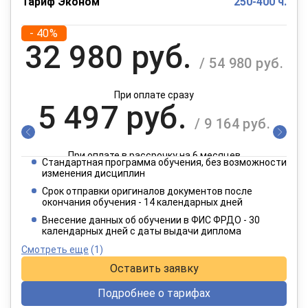
Тариф Эконом
250-400 ч.
- 40%
32 980 руб.
/ 54 980 руб.
При оплате сразу
5 497 руб.
/ 9 164 руб.
При оплате в рассрочку на 6 месяцев
Стандартная программа обучения, без возможности
2 749 руб.
изменения дисциплин
/ 4 582 руб.
Срок отправки оригиналов документов после
окончания обучения - 14 календарных дней
При оплате в рассрочку на 12 месяцев
Внесение данных об обучении в ФИС ФРДО - 30
календарных дней с даты выдачи диплома
Смотреть еще
(1)
Оставить заявку
Подробнее о тарифах