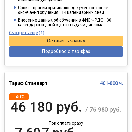
2 749 руб.
/ 4 582 руб.
Срок отправки оригиналов документов после
окончания обучения - 14 календарных дней
При оплате в рассрочку на 12 месяцев
Внесение данных об обучении в ФИС ФРДО - 30
календарных дней с даты выдачи диплома
Смотреть еще
(1)
Оставить заявку
Подробнее о тарифах
Тариф Стандарт
401-800 ч.
- 40%
46 180 руб.
/ 76 980 руб.
При оплате сразу