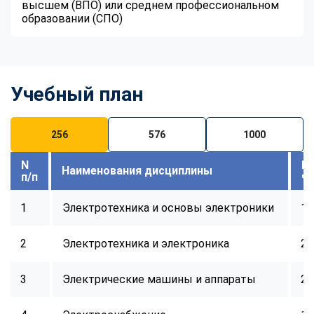
высшем (ВПО) или среднем профессиональном
образовании (СПО)
Учебный план
256
576
1000
N
В
Наименования дисциплины
п/п
ч
1
Электротехника и основы электроники
16
2
Электротехника и электроника
24
3
Электрические машины и аппараты
24