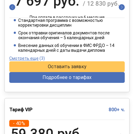
7 697 руб.
/ 12 830 руб.
При оплате в рассрочку на 6 месяцев
Стандартная программа с возможностью
3 849 руб.
корректировки дисциплин
/ 6 415 руб.
Срок отправки оригиналов документов после
окончания обучения – 5 календарных дней
При оплате в рассрочку на 12 месяцев
Внесение данных об обучении в ФИС ФРДО – 14
календарных дней с даты выдачи диплома
Смотреть еще
(3)
Оставить заявку
Подробнее о тарифах
Тариф VIP
800+ ч.
- 40%
59 380 руб.