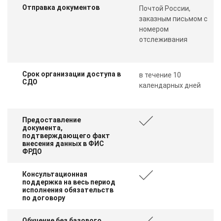
online
Отправка документов
Почтой России,
заказным письмом с
номером
Мессенджеры
отслеживания
Свяжитесь с нами через любой удобный мессенджер!
Срок организации доступа в
в течение 10
Telegram
WhatsApp
СДО
календарных дней
Vkontakte
EMail
Предоставление
Max
документа,
подтверждающего факт
внесения данных в ФИС
ФРДО
Консультационная
поддержка на весь период
исполнения обязательств
по договору
Обучение без базового