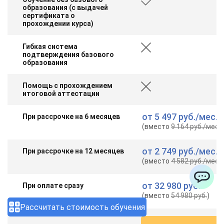
образования (с выдачей
сертификата о
прохождении курса)
Гибкая система
подтверждения базового
образования
Помощь с прохождением
итоговой аттестации
от
5 497 руб.
/мес.
При рассрочке на 6 месяцев
(вместо
9 164 руб.
/мес.
)
от
2 749 руб.
/мес.
При рассрочке на 12 месяцев
(вместо
4 582 руб.
/мес.
)
от
32 980 руб.
При оплате сразу
ChatApp
(вместо
54 980 руб.
)
Рассчитать стоимость обучения