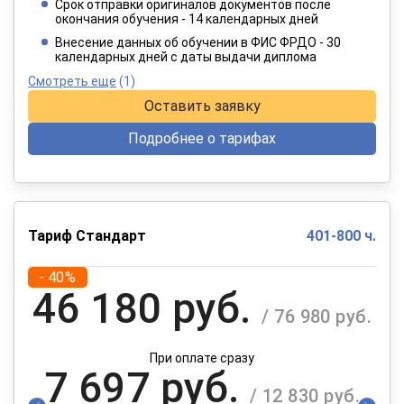
Срок отправки оригиналов документов после
окончания обучения - 14 календарных дней
При оплате в рассрочку на 12 месяцев
Внесение данных об обучении в ФИС ФРДО - 30
календарных дней с даты выдачи диплома
Смотреть еще
(1)
Оставить заявку
Подробнее о тарифах
Тариф Стандарт
401-800 ч.
- 40%
46 180 руб.
/ 76 980 руб.
При оплате сразу
7 697 руб.
/ 12 830 руб.