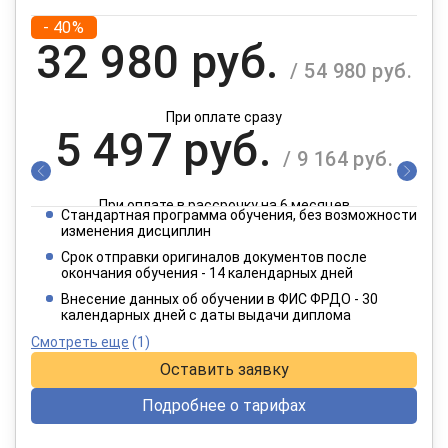
- 40%
32 980 руб.
/ 54 980 руб.
При оплате сразу
5 497 руб.
/ 9 164 руб.
При оплате в рассрочку на 6 месяцев
Стандартная программа обучения, без возможности
2 749 руб.
изменения дисциплин
/ 4 582 руб.
Срок отправки оригиналов документов после
окончания обучения - 14 календарных дней
При оплате в рассрочку на 12 месяцев
Внесение данных об обучении в ФИС ФРДО - 30
календарных дней с даты выдачи диплома
Смотреть еще
(1)
Оставить заявку
Подробнее о тарифах