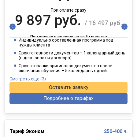
При оплате сразу
9 897 руб.
/ 16 497 руб.
При оплате в рассрочку на 6 месяцев
Индивидуально составленная программа под
4 949 руб.
нужды клиента
/ 8 249 руб.
Срок готовности документов – 1 календарный день
(в день оплаты договора)
При оплате в рассрочку на 12 месяцев
Срок отправки оригиналов документов после
окончания обучения – 5 календарных дней
Смотреть еще
(3)
Оставить заявку
Подробнее о тарифах
Тариф Эконом
250-400 ч.