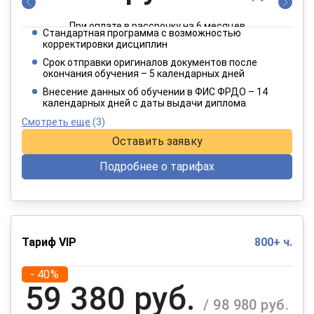
При оплате в рассрочку на 6 месяцев
Стандартная программа с возможностью
3 849 руб.
корректировки дисциплин
/ 6 415 руб.
Срок отправки оригиналов документов после
окончания обучения – 5 календарных дней
При оплате в рассрочку на 12 месяцев
Внесение данных об обучении в ФИС ФРДО – 14
календарных дней с даты выдачи диплома
Смотреть еще
(3)
Оставить заявку
Подробнее о тарифах
Тариф VIP
800+ ч.
- 40%
59 380 руб.
/ 98 980 руб.