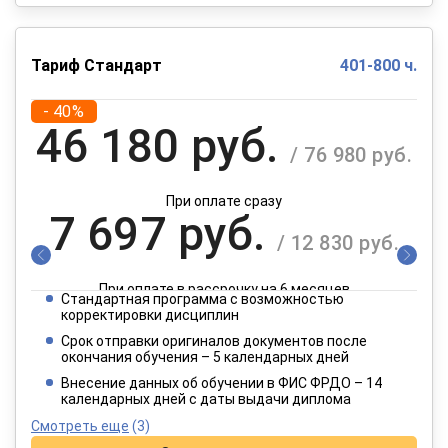
Тариф Стандарт
401-800 ч.
- 40%
46 180 руб.
/ 76 980 руб.
При оплате сразу
7 697 руб.
/ 12 830 руб.
При оплате в рассрочку на 6 месяцев
Стандартная программа с возможностью
3 849 руб.
корректировки дисциплин
/ 6 415 руб.
Срок отправки оригиналов документов после
окончания обучения – 5 календарных дней
При оплате в рассрочку на 12 месяцев
Внесение данных об обучении в ФИС ФРДО – 14
календарных дней с даты выдачи диплома
Смотреть еще
(3)