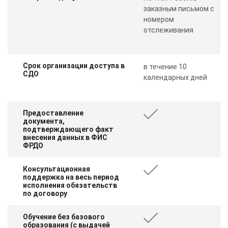
online
заказным письмом с
номером
отслеживания
Мессенджеры
Свяжитесь с нами через любой удобный мессенджер!
Срок организации доступа в
в течение 10
СДО
календарных дней
Telegram
WhatsApp
Vkontakte
EMail
Предоставление
документа,
подтверждающего факт
Max
внесения данных в ФИС
ФРДО
Консультационная
поддержка на весь период
исполнения обязательств
по договору
Обучение без базового
образования (с выдачей