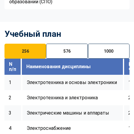
образовании (СПО)
Учебный план
256
576
1000
N
В
Наименования дисциплины
п/п
ч
1
Электротехника и основы электроники
16
2
Электротехника и электроника
24
3
Электрические машины и аппараты
24
4
Электроснабжение
16