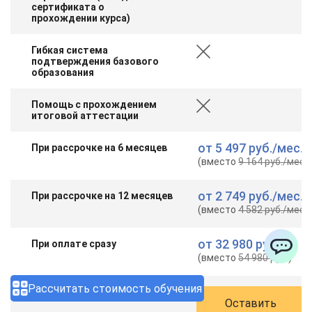
сертификата о
прохождении курса)
Гибкая система
подтверждения базового
образования
Помощь с прохождением
итоговой аттестации
от
5 497 руб.
/мес.
При рассрочке на 6 месяцев
(вместо
9 164 руб.
/мес.
)
от
2 749 руб.
/мес.
При рассрочке на 12 месяцев
(вместо
4 582 руб.
/мес.
)
от
32 980 руб.
При оплате сразу
(вместо
54 980 руб.
)
ChatApp
Рассчитать стоимость обучения
Оставить