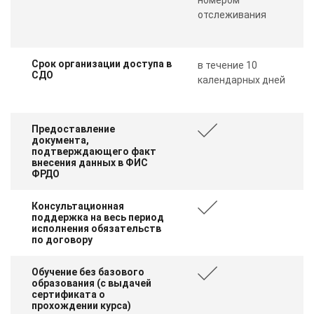
online
отслеживания
Мессенджеры
Срок организации доступа в
в течение 10
Свяжитесь с нами через любой удобный мессенджер!
СДО
календарных дней
Telegram
WhatsApp
Предоставление
документа,
Vkontakte
EMail
подтверждающего факт
внесения данных в ФИС
ФРДО
Max
Консультационная
поддержка на весь период
исполнения обязательств
по договору
Обучение без базового
образования (с выдачей
сертификата о
прохождении курса)