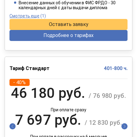
При оплате в рассрочку на 12 месяцев
Внесение данных об обучении в ФИС ФРДО - 30
календарных дней с даты выдачи диплома
Смотреть еще
(1)
Оставить заявку
Подробнее о тарифах
Тариф Стандарт
401-800 ч.
- 40%
46 180 руб.
/ 76 980 руб.
При оплате сразу
7 697 руб.
/ 12 830 руб.
При оплате в рассрочку на 6 месяцев