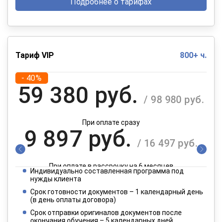
Подробнее о тарифах
Тариф VIP
800+ ч.
- 40%
59 380 руб.
/ 98 980 руб.
При оплате сразу
9 897 руб.
/ 16 497 руб.
При оплате в рассрочку на 6 месяцев
Индивидуально составленная программа под
4 949 руб.
нужды клиента
/ 8 249 руб.
Срок готовности документов – 1 календарный день
(в день оплаты договора)
При оплате в рассрочку на 12 месяцев
Срок отправки оригиналов документов после
окончания обучения – 5 календарных дней