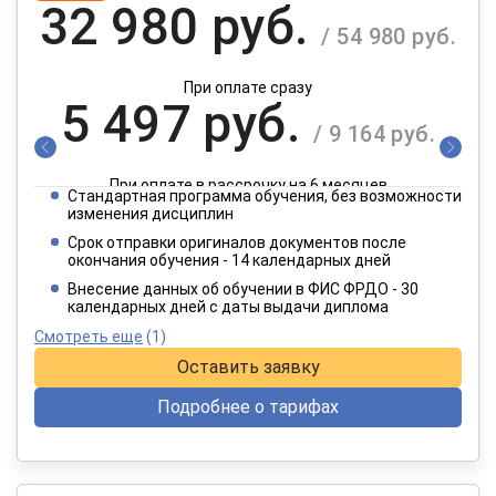
32 980 руб.
/ 54 980 руб.
При оплате сразу
5 497 руб.
/ 9 164 руб.
При оплате в рассрочку на 6 месяцев
Стандартная программа обучения, без возможности
2 749 руб.
изменения дисциплин
/ 4 582 руб.
Срок отправки оригиналов документов после
окончания обучения - 14 календарных дней
При оплате в рассрочку на 12 месяцев
Внесение данных об обучении в ФИС ФРДО - 30
календарных дней с даты выдачи диплома
Смотреть еще
(1)
Оставить заявку
Подробнее о тарифах