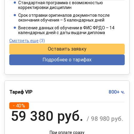
Стандартная программа с возможностью
3 849 руб.
корректировки дисциплин
/ 6 415 руб.
Срок отправки оригиналов документов после
окончания обучения – 5 календарных дней
При оплате в рассрочку на 12 месяцев
Внесение данных об обучении в ФИС ФРДО – 14
календарных дней с даты выдачи диплома
Смотреть еще
(3)
Оставить заявку
Подробнее о тарифах
Тариф VIP
800+ ч.
- 40%
59 380 руб.
/ 98 980 руб.
При оплате сразу