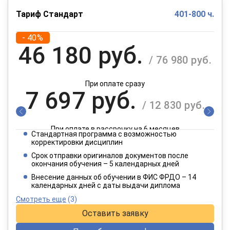
Тариф Стандарт
401-800 ч.
- 40%
46 180 руб.
/ 76 980 руб.
При оплате сразу
7 697 руб.
/ 12 830 руб.
При оплате в рассрочку на 6 месяцев
Стандартная программа с возможностью
3 849 руб.
корректировки дисциплин
/ 6 415 руб.
Срок отправки оригиналов документов после
окончания обучения – 5 календарных дней
При оплате в рассрочку на 12 месяцев
Внесение данных об обучении в ФИС ФРДО – 14
календарных дней с даты выдачи диплома
Смотреть еще
(3)
Оставить заявку