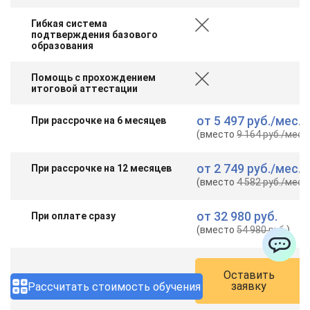
Гибкая система
подтверждения базового
образования
Помощь с прохождением
итоговой аттестации
от
5 497 руб.
/мес.
При рассрочке на 6 месяцев
(вместо
9 164 руб.
/мес.
)
от
2 749 руб.
/мес.
При рассрочке на 12 месяцев
(вместо
4 582 руб.
/мес.
)
от
32 980 руб.
При оплате сразу
(вместо
54 980 руб.
)
ChatApp
Оставить
заявку
Рассчитать стоимость обучения