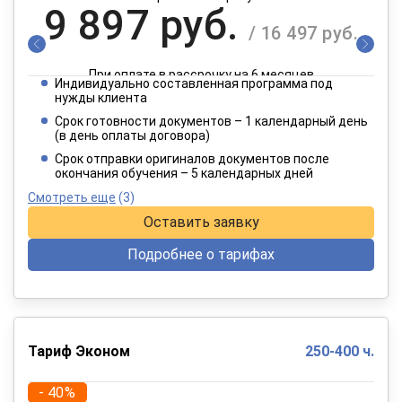
9 897 руб.
/ 16 497 руб.
При оплате в рассрочку на 6 месяцев
Индивидуально составленная программа под
4 949 руб.
нужды клиента
/ 8 249 руб.
Срок готовности документов – 1 календарный день
(в день оплаты договора)
При оплате в рассрочку на 12 месяцев
Срок отправки оригиналов документов после
окончания обучения – 5 календарных дней
Смотреть еще
(3)
Оставить заявку
Подробнее о тарифах
Тариф Эконом
250-400 ч.
- 40%