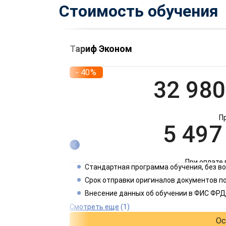
Стоимость обучения
Тариф Эконом
- 40%
32 980
П
5 497
При оплате 
Стандартная программа обучения, без 
2 749
Срок отправки оригиналов документов по
Внесение данных об обучении в ФИС ФРД
При оплате 
Смотреть еще
(1)
Ос