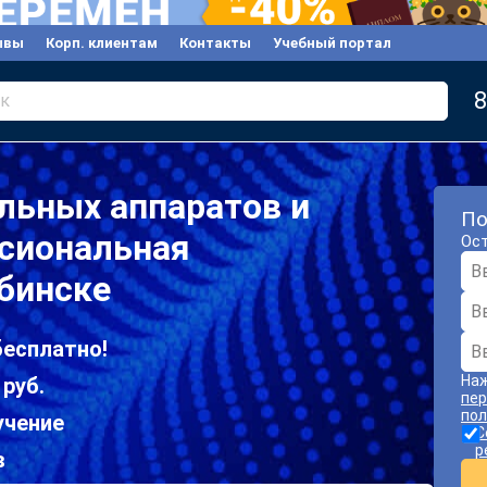
ывы
Корп. клиентам
Контакты
Учебный портал
8
к
льных аппаратов и
По
ссиональная
Ост
бинске
бесплатно!
Наж
 руб.
пер
пол
учение
С
р
в