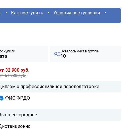
ы
Как поступить
Условия поступления
рс купили
Осталось мест в группе
аза
10
от 32 980 руб.
от 54 980 руб.
Диплом о профессиональной переподготовке
ФИС ФРДО
Высшее, среднее
Дистанционно