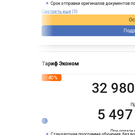
Срок отправки оригиналов документов п
При оплате 
Смотреть еще
(3)
Ос
Подр
Тариф Эконом
- 40%
32 980
П
5 497
При оплате 
Стандартная программа обучения, без 