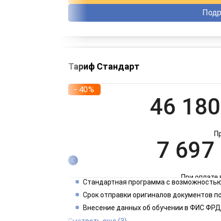
Подр
Тариф Стандарт
- 40%
46 180
П
7 697
При оплате 
Стандартная программа с возможностью
3 849
Срок отправки оригиналов документов п
Внесение данных об обучении в ФИС ФРД
При оплате 
Смотреть еще
(3)