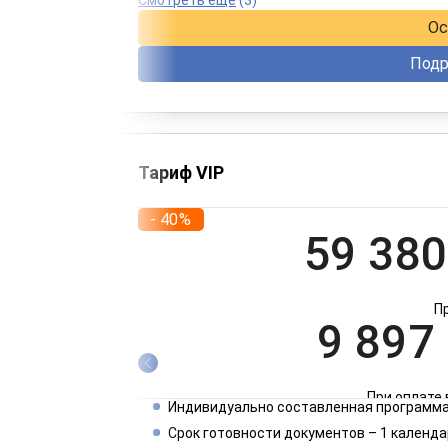
Ос
Подр
Тариф VIP
- 40%
59 380
П
9 897
При оплате 
Индивидуально составленная программа
4 949
Срок готовности документов – 1 календа