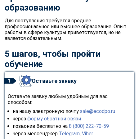
online
образованию
Для поступления требуется среднее
Мессенджеры
профессиональное или высшее образование. Опыт
работы в сфере культуры приветствуется, но не
Свяжитесь с нами через любой удобный мессенджер!
является обязательным.
Telegram
WhatsApp
5 шагов, чтобы пройти
обучение
Vkontakte
EMail
Оставьте заявку
Max
1
Оставьте заявку любым удобным для вас
способом:
на нашу электронную почту
sale@ecodpo.ru
через
форму обратной связи
позвонив бесплатно на
8 (800) 222-70-59
через мессенджер
Telegram
,
Viber