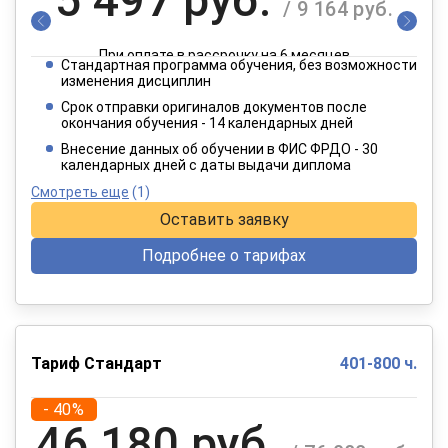
/ 9 164 руб.
При оплате в рассрочку на 6 месяцев
Стандартная программа обучения, без возможности
2 749 руб.
изменения дисциплин
/ 4 582 руб.
Срок отправки оригиналов документов после
окончания обучения - 14 календарных дней
При оплате в рассрочку на 12 месяцев
Внесение данных об обучении в ФИС ФРДО - 30
календарных дней с даты выдачи диплома
Смотреть еще
(1)
Оставить заявку
Подробнее о тарифах
Тариф Стандарт
401-800 ч.
- 40%
46 180 руб.