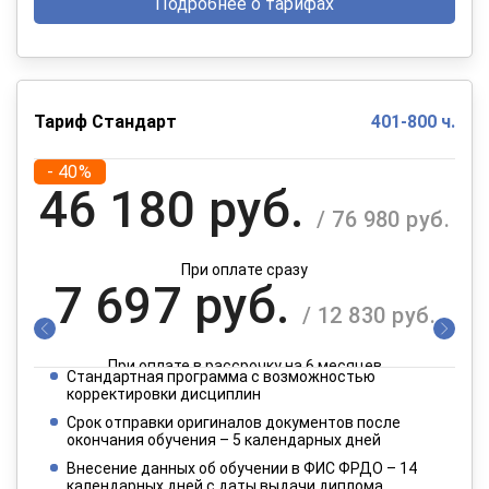
Подробнее о тарифах
Тариф Стандарт
401-800 ч.
- 40%
46 180 руб.
/ 76 980 руб.
При оплате сразу
7 697 руб.
/ 12 830 руб.
При оплате в рассрочку на 6 месяцев
Стандартная программа с возможностью
3 849 руб.
корректировки дисциплин
/ 6 415 руб.
Срок отправки оригиналов документов после
окончания обучения – 5 календарных дней
При оплате в рассрочку на 12 месяцев
Внесение данных об обучении в ФИС ФРДО – 14
календарных дней с даты выдачи диплома