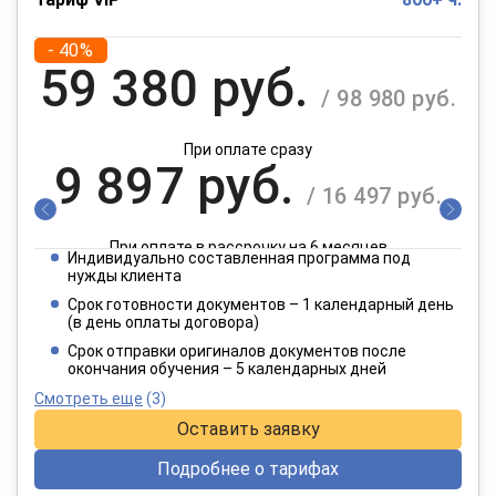
- 40%
59 380 руб.
/ 98 980 руб.
При оплате сразу
9 897 руб.
/ 16 497 руб.
При оплате в рассрочку на 6 месяцев
Индивидуально составленная программа под
4 949 руб.
нужды клиента
/ 8 249 руб.
Срок готовности документов – 1 календарный день
(в день оплаты договора)
При оплате в рассрочку на 12 месяцев
Срок отправки оригиналов документов после
окончания обучения – 5 календарных дней
Смотреть еще
(3)
Оставить заявку
Подробнее о тарифах