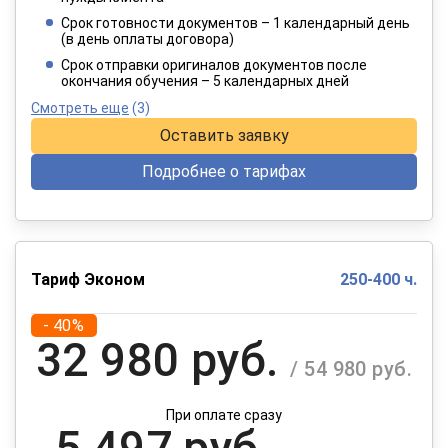
4 949 руб.
/ 8 249 руб.
Срок готовности документов – 1 календарный день
(в день оплаты договора)
При оплате в рассрочку на 12 месяцев
Срок отправки оригиналов документов после
окончания обучения – 5 календарных дней
Смотреть еще
(3)
Оставить заявку
Подробнее о тарифах
Тариф Эконом
250-400 ч.
- 40%
32 980 руб.
/ 54 980 руб.
При оплате сразу
5 497 руб.