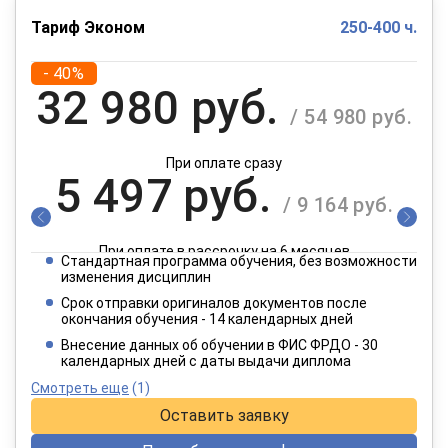
Тариф Эконом
250-400 ч.
- 40%
32 980 руб.
/ 54 980 руб.
При оплате сразу
5 497 руб.
/ 9 164 руб.
При оплате в рассрочку на 6 месяцев
Стандартная программа обучения, без возможности
2 749 руб.
изменения дисциплин
/ 4 582 руб.
Срок отправки оригиналов документов после
окончания обучения - 14 календарных дней
При оплате в рассрочку на 12 месяцев
Внесение данных об обучении в ФИС ФРДО - 30
календарных дней с даты выдачи диплома
Смотреть еще
(1)
Оставить заявку