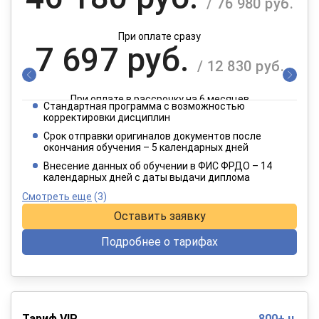
/ 76 980 руб.
При оплате сразу
7 697 руб.
/ 12 830 руб.
При оплате в рассрочку на 6 месяцев
Стандартная программа с возможностью
3 849 руб.
корректировки дисциплин
/ 6 415 руб.
Срок отправки оригиналов документов после
окончания обучения – 5 календарных дней
При оплате в рассрочку на 12 месяцев
Внесение данных об обучении в ФИС ФРДО – 14
календарных дней с даты выдачи диплома
Смотреть еще
(3)
Оставить заявку
Подробнее о тарифах
Тариф VIP
800+ ч.