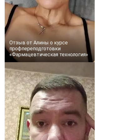
online
Мессенджеры
Свяжитесь с нами через любой удобный мессенджер!
Отзыв от Алины о курсе
профпереподготовки
Telegram
WhatsApp
«Фармацевтическая технология»
Vkontakte
EMail
Max