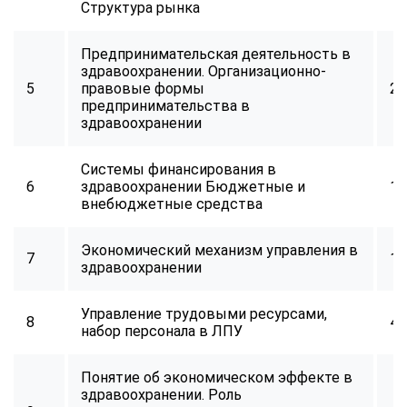
Структура рынка
Предпринимательская деятельность в
здравоохранении. Организационно-
5
правовые формы
20
предпринимательства в
здравоохранении
Системы финансирования в
6
здравоохранении Бюджетные и
18
внебюджетные средства
Экономический механизм управления в
7
18
здравоохранении
Управление трудовыми ресурсами,
8
48
набор персонала в ЛПУ
Понятие об экономическом эффекте в
здравоохранении. Роль
ChatApp