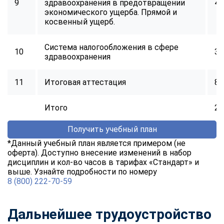
9
здравоохранения в предотвращении
40
online
экономического ущерба. Прямой и
косвенный ущерб.
Мессенджеры
Система налогообложения в сфере
10
32
Свяжитесь с нами через любой удобный мессенджер!
здравоохранения
Telegram
WhatsApp
11
Итоговая аттестация
8
Vkontakte
EMail
Итого
25
Получить учебный план
Max
*Данный учебный план является примером (не
оферта). Доступно внесение изменений в набор
дисциплин и кол-во часов в тарифах «Стандарт» и
выше. Узнайте подробности по номеру
8 (800) 222-70-59
Дальнейшее трудоустройство