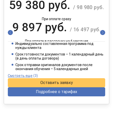
59 380 руб.
/ 98 980 руб.
При оплате сразу
9 897 руб.
/ 16 497 руб.
При оплате в рассрочку на 6 месяцев
Индивидуально составленная программа под
4 949 руб.
нужды клиента
/ 8 249 руб.
Срок готовности документов – 1 календарный день
(в день оплаты договора)
При оплате в рассрочку на 12 месяцев
Срок отправки оригиналов документов после
окончания обучения – 5 календарных дней
Смотреть еще
(3)
Оставить заявку
Подробнее о тарифах