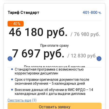
Тариф Стандарт
401-800 ч.
- 40%
46 180 руб.
/ 76 980 руб.
При оплате сразу
7 697 руб.
/ 12 830 руб.
При оплате в рассрочку на 6 месяцев
Стандартная программа с возможностью
3 849 руб.
корректировки дисциплин
/ 6 415 руб.
Срок отправки оригиналов документов после
окончания обучения – 5 календарных дней
При оплате в рассрочку на 12 месяцев
Внесение данных об обучении в ФИС ФРДО – 14
календарных дней с даты выдачи диплома
Смотреть еще
(3)
Оставить заявку