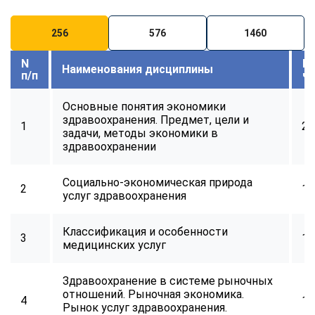
256
576
1460
N
В
Наименования дисциплины
п/п
ч
Основные понятия экономики
здравоохранения. Предмет, цели и
1
24
задачи, методы экономики в
здравоохранении
Социально-экономическая природа
2
16
услуг здравоохранения
Классификация и особенности
3
16
медицинских услуг
Здравоохранение в системе рыночных
отношений. Рыночная экономика.
4
16
Рынок услуг здравоохранения.