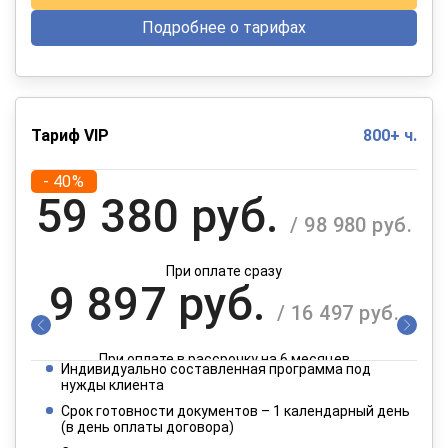
Подробнее о тарифах
Тариф VIP
800+ ч.
- 40%
59 380 руб.
/ 98 980 руб.
При оплате сразу
9 897 руб.
/ 16 497 руб.
При оплате в рассрочку на 6 месяцев
Индивидуально составленная программа под
4 949 руб.
нужды клиента
/ 8 249 руб.
Срок готовности документов – 1 календарный день
(в день оплаты договора)
При оплате в рассрочку на 12 месяцев