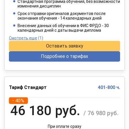
Стандартная программа обучения, без возможности
2 749 руб.
изменения дисциплин
/ 4 582 руб.
Срок отправки оригиналов документов после
окончания обучения - 14 календарных дней
При оплате в рассрочку на 12 месяцев
Внесение данных об обучении в ФИС ФРДО - 30
календарных дней с даты выдачи диплома
Смотреть еще
(1)
Оставить заявку
Подробнее о тарифах
Тариф Стандарт
401-800 ч.
- 40%
46 180 руб.
/ 76 980 руб.
При оплате сразу