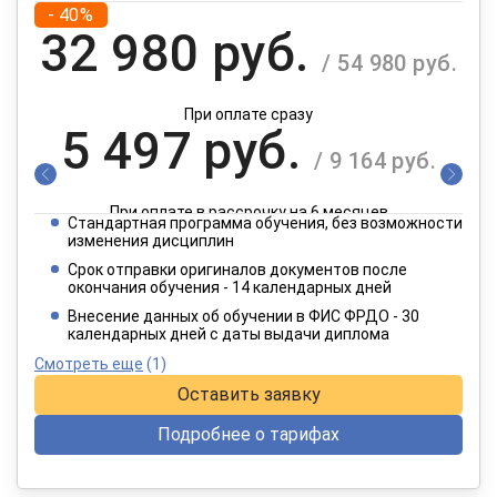
- 40%
32 980 руб.
/ 54 980 руб.
При оплате сразу
5 497 руб.
/ 9 164 руб.
При оплате в рассрочку на 6 месяцев
Стандартная программа обучения, без возможности
2 749 руб.
изменения дисциплин
/ 4 582 руб.
Срок отправки оригиналов документов после
окончания обучения - 14 календарных дней
При оплате в рассрочку на 12 месяцев
Внесение данных об обучении в ФИС ФРДО - 30
календарных дней с даты выдачи диплома
Смотреть еще
(1)
Оставить заявку
Подробнее о тарифах