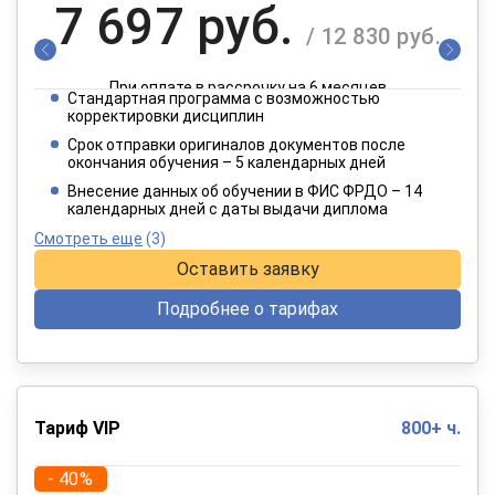
7 697 руб.
/ 12 830 руб.
При оплате в рассрочку на 6 месяцев
Стандартная программа с возможностью
3 849 руб.
корректировки дисциплин
/ 6 415 руб.
Срок отправки оригиналов документов после
окончания обучения – 5 календарных дней
При оплате в рассрочку на 12 месяцев
Внесение данных об обучении в ФИС ФРДО – 14
календарных дней с даты выдачи диплома
Смотреть еще
(3)
Оставить заявку
Подробнее о тарифах
Тариф VIP
800+ ч.
- 40%