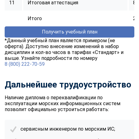
11
Итоговая аттестация
8
online
Итого
25
Мессенджеры
Получить учебный план
Свяжитесь с нами через любой удобный мессенджер!
*Данный учебный план является примером (не
оферта). Доступно внесение изменений в набор
Telegram
WhatsApp
дисциплин и кол-во часов в тарифах «Стандарт» и
выше. Узнайте подробности по номеру
8 (800) 222-70-59
Vkontakte
EMail
Max
Дальнейшее трудоустройство
Наличие диплома о переквалификации по
эксплуатации морских информационных систем
позволит официально устроиться работать:
сервисным инженером по морским ИС;