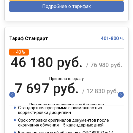
Подробнее о тарифах
Тариф Стандарт
401-800 ч.
- 40%
46 180 руб.
/ 76 980 руб.
При оплате сразу
7 697 руб.
/ 12 830 руб.
При оплате в рассрочку на 6 месяцев
Стандартная программа с возможностью
3 849 руб.
корректировки дисциплин
/ 6 415 руб.
Срок отправки оригиналов документов после
окончания обучения – 5 календарных дней
При оплате в рассрочку на 12 месяцев
Внесение данных об обучении в ФИС ФРДО – 14