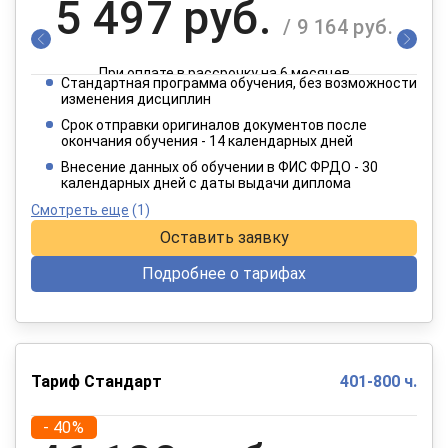
5 497 руб.
/ 9 164 руб.
При оплате в рассрочку на 6 месяцев
Стандартная программа обучения, без возможности
2 749 руб.
изменения дисциплин
/ 4 582 руб.
Срок отправки оригиналов документов после
окончания обучения - 14 календарных дней
При оплате в рассрочку на 12 месяцев
Внесение данных об обучении в ФИС ФРДО - 30
календарных дней с даты выдачи диплома
Смотреть еще
(1)
Оставить заявку
Подробнее о тарифах
Тариф Стандарт
401-800 ч.
- 40%