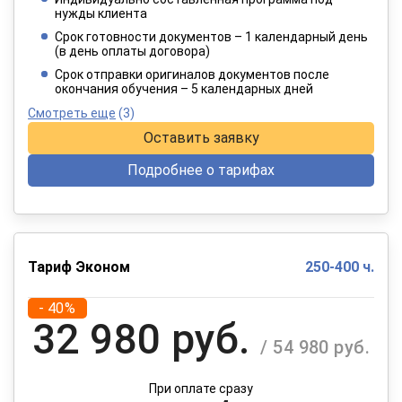
4 949 руб.
нужды клиента
/ 8 249 руб.
Срок готовности документов – 1 календарный день
(в день оплаты договора)
При оплате в рассрочку на 12 месяцев
Срок отправки оригиналов документов после
окончания обучения – 5 календарных дней
Смотреть еще
(3)
Оставить заявку
Подробнее о тарифах
Тариф Эконом
250-400 ч.
- 40%
32 980 руб.
/ 54 980 руб.
При оплате сразу