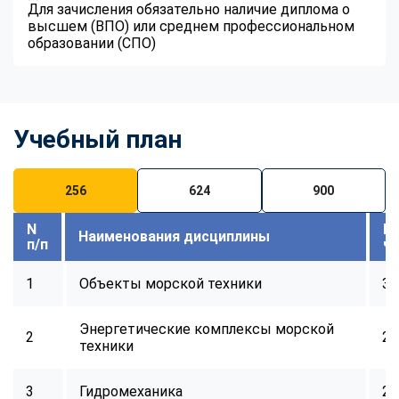
Для зачисления обязательно наличие диплома о
высшем (ВПО) или среднем профессиональном
образовании (СПО)
Учебный план
256
624
900
N
В
Наименования дисциплины
п/п
ч
1
Объекты морской техники
32
Энергетические комплексы морской
2
24
техники
3
Гидромеханика
24