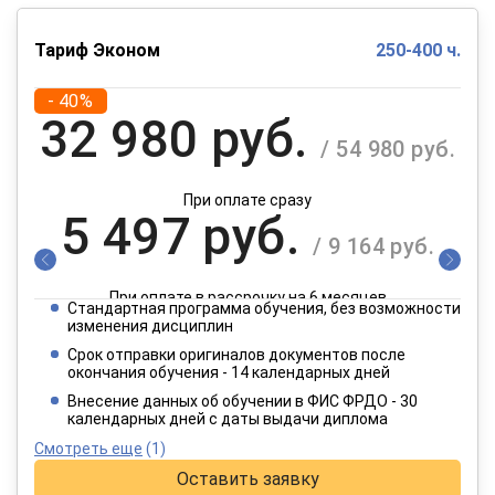
Тариф Эконом
250-400 ч.
- 40%
32 980 руб.
/ 54 980 руб.
При оплате сразу
5 497 руб.
/ 9 164 руб.
При оплате в рассрочку на 6 месяцев
Стандартная программа обучения, без возможности
2 749 руб.
изменения дисциплин
/ 4 582 руб.
Срок отправки оригиналов документов после
окончания обучения - 14 календарных дней
При оплате в рассрочку на 12 месяцев
Внесение данных об обучении в ФИС ФРДО - 30
календарных дней с даты выдачи диплома
Смотреть еще
(1)
Оставить заявку