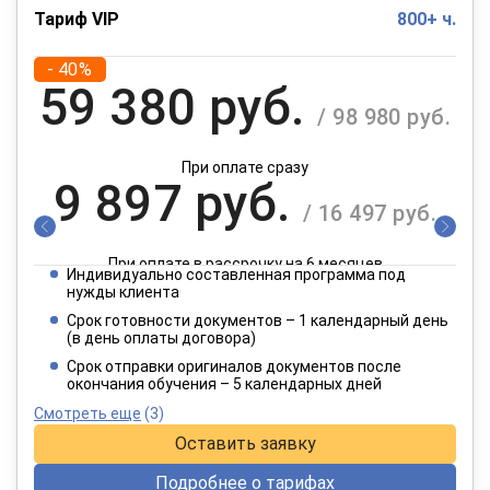
Тариф VIP
800+ ч.
- 40%
59 380 руб.
/ 98 980 руб.
При оплате сразу
9 897 руб.
/ 16 497 руб.
При оплате в рассрочку на 6 месяцев
Индивидуально составленная программа под
4 949 руб.
нужды клиента
/ 8 249 руб.
Срок готовности документов – 1 календарный день
(в день оплаты договора)
При оплате в рассрочку на 12 месяцев
Срок отправки оригиналов документов после
окончания обучения – 5 календарных дней
Смотреть еще
(3)
Оставить заявку
Подробнее о тарифах