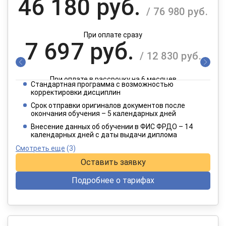
46 180 руб.
/ 76 980 руб.
При оплате сразу
7 697 руб.
/ 12 830 руб.
При оплате в рассрочку на 6 месяцев
Стандартная программа с возможностью
3 849 руб.
корректировки дисциплин
/ 6 415 руб.
Срок отправки оригиналов документов после
окончания обучения – 5 календарных дней
При оплате в рассрочку на 12 месяцев
Внесение данных об обучении в ФИС ФРДО – 14
календарных дней с даты выдачи диплома
Смотреть еще
(3)
Оставить заявку
Подробнее о тарифах