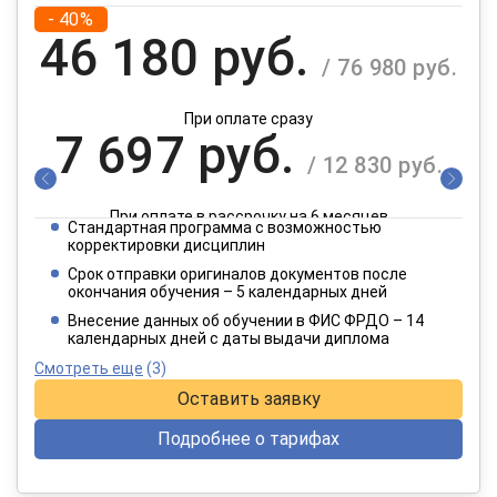
- 40%
46 180 руб.
/ 76 980 руб.
При оплате сразу
7 697 руб.
/ 12 830 руб.
При оплате в рассрочку на 6 месяцев
Стандартная программа с возможностью
3 849 руб.
корректировки дисциплин
/ 6 415 руб.
Срок отправки оригиналов документов после
окончания обучения – 5 календарных дней
При оплате в рассрочку на 12 месяцев
Внесение данных об обучении в ФИС ФРДО – 14
календарных дней с даты выдачи диплома
Смотреть еще
(3)
Оставить заявку
Подробнее о тарифах