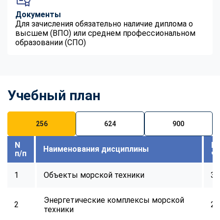
Документы
Для зачисления обязательно наличие диплома о
высшем (ВПО) или среднем профессиональном
образовании (СПО)
Учебный план
256
624
900
N
В
Наименования дисциплины
п/п
ч
1
Объекты морской техники
32
Энергетические комплексы морской
2
24
техники