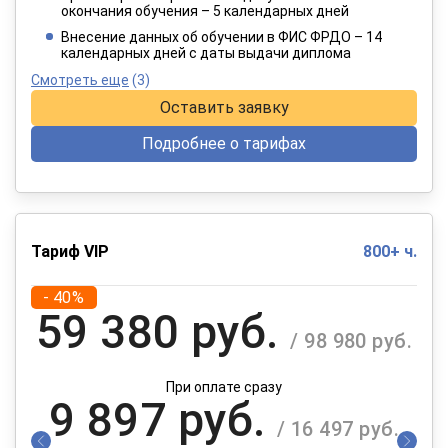
окончания обучения – 5 календарных дней
При оплате в рассрочку на 12 месяцев
Внесение данных об обучении в ФИС ФРДО – 14
календарных дней с даты выдачи диплома
Смотреть еще
(3)
Оставить заявку
Подробнее о тарифах
Тариф VIP
800+ ч.
- 40%
59 380 руб.
/ 98 980 руб.
При оплате сразу
9 897 руб.
/ 16 497 руб.