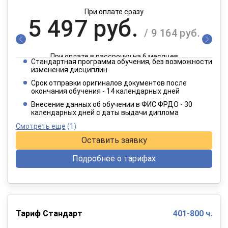
При оплате сразу
5 497 руб.
/ 9 164 руб.
При оплате в рассрочку на 6 месяцев
Стандартная программа обучения, без возможности
2 749 руб.
изменения дисциплин
/ 4 582 руб.
Срок отправки оригиналов документов после
окончания обучения - 14 календарных дней
При оплате в рассрочку на 12 месяцев
Внесение данных об обучении в ФИС ФРДО - 30
календарных дней с даты выдачи диплома
Смотреть еще
(1)
Оставить заявку
Подробнее о тарифах
Тариф Стандарт
401-800 ч.