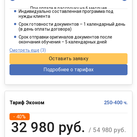
При оплате в рассрочку на 6 месяцев
Индивидуально составленная программа под
4 949 руб.
нужды клиента
/ 8 249 руб.
Срок готовности документов – 1 календарный день
(в день оплаты договора)
При оплате в рассрочку на 12 месяцев
Срок отправки оригиналов документов после
окончания обучения – 5 календарных дней
Смотреть еще
(3)
Оставить заявку
Подробнее о тарифах
Тариф Эконом
250-400 ч.
- 40%
32 980 руб.
/ 54 980 руб.