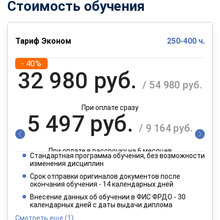
Стоимость обучения
Тариф Эконом
250-400 ч.
- 40%
32 980 руб.
/ 54 980 руб.
При оплате сразу
5 497 руб.
/ 9 164 руб.
При оплате в рассрочку на 6 месяцев
Стандартная программа обучения, без возможности
2 749 руб.
изменения дисциплин
/ 4 582 руб.
Срок отправки оригиналов документов после
окончания обучения - 14 календарных дней
При оплате в рассрочку на 12 месяцев
Внесение данных об обучении в ФИС ФРДО - 30
календарных дней с даты выдачи диплома
Смотреть еще
(1)