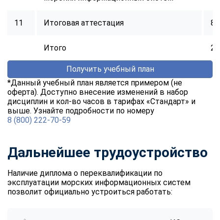
online
11
Итоговая аттестация
8
Мессенджеры
Итого
25
Свяжитесь с нами через любой удобный мессенджер!
Получить учебный план
Telegram
WhatsApp
*Данный учебный план является примером (не
оферта). Доступно внесение изменений в набор
дисциплин и кол-во часов в тарифах «Стандарт» и
Vkontakte
EMail
выше. Узнайте подробности по номеру
8 (800) 222-70-59
Max
Дальнейшее трудоустройство
Наличие диплома о переквалификации по
эксплуатации морских информационных систем
позволит официально устроиться работать: