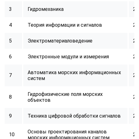
3
Гидромеханика
24
4
Теория информации и сигналов
24
5
Электроматериаловедение
24
6
Электронные модули и измерения
24
Автоматика морских информационных
7
24
систем
Гидрофизические поля морских
8
24
объектов
9
Техника цифровой обработки сигналов
24
Основы проектирования каналов
10
24
ChatApp
морских информационных систем