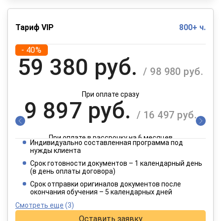
Тариф VIP
800+ ч.
- 40%
59 380 руб.
/ 98 980 руб.
При оплате сразу
9 897 руб.
/ 16 497 руб.
При оплате в рассрочку на 6 месяцев
Индивидуально составленная программа под
4 949 руб.
нужды клиента
/ 8 249 руб.
Срок готовности документов – 1 календарный день
(в день оплаты договора)
При оплате в рассрочку на 12 месяцев
Срок отправки оригиналов документов после
окончания обучения – 5 календарных дней
Смотреть еще
(3)
Оставить заявку