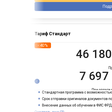
Подр
Тариф Стандарт
- 40%
46 180
П
7 697
При оплате 
Стандартная программа с возможностью
3 849
Срок отправки оригиналов документов п
Внесение данных об обучении в ФИС ФРД
При оплате 
Смотреть еще
(3)