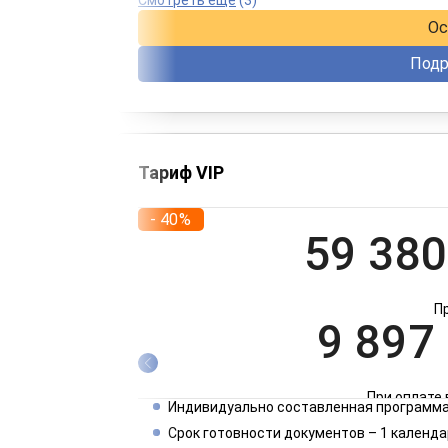
Ос
Подр
Тариф VIP
- 40%
59 380
П
9 897
При оплате 
Индивидуально составленная программа
4 949
Срок готовности документов – 1 календа