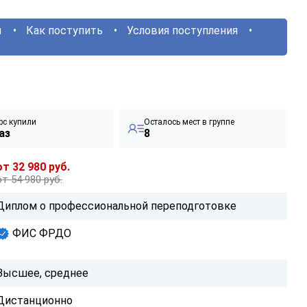
ы
Как поступить
Условия поступления
рс купили
Осталось мест в группе
аз
8
от 32 980 руб.
от 54 980 руб.
Диплом о профессиональной переподготовке
ФИС ФРДО
Высшее, среднее
Дистанционно