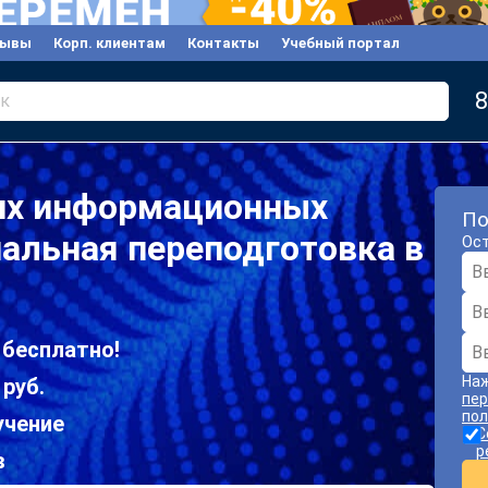
зывы
Корп. клиентам
Контакты
Учебный портал
8
к
их информационных
По
альная переподготовка в
Ост
 бесплатно!
Наж
 руб.
пер
пол
учение
С
р
в