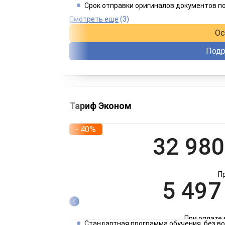
Срок отправки оригиналов документов п
При оплате 
Смотреть еще
(3)
Ос
Подр
Тариф Эконом
- 40%
32 980
П
5 497
При оплате 
Стандартная программа обучения, без 