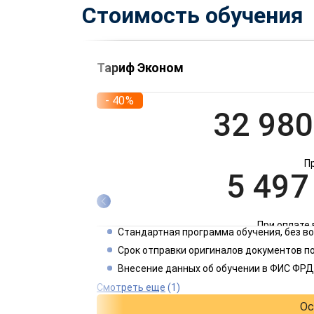
Стоимость обучения
Тариф Эконом
- 40%
32 980
П
5 497
При оплате 
Стандартная программа обучения, без 
2 749
Срок отправки оригиналов документов по
Внесение данных об обучении в ФИС ФРД
При оплате 
Смотреть еще
(1)
Ос