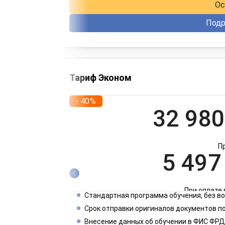
Ос
Подр
Тариф Эконом
- 40%
32 980
П
5 497
При оплате 
Стандартная программа обучения, без 
2 749
Срок отправки оригиналов документов по
Внесение данных об обучении в ФИС ФРД