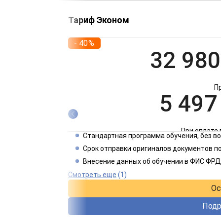
Тариф Эконом
- 40%
32 980
П
5 497
При оплате 
Стандартная программа обучения, без 
2 749
Срок отправки оригиналов документов по
Внесение данных об обучении в ФИС ФРД
При оплате 
Смотреть еще
(1)
Ос
Подр