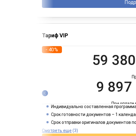
Подр
Тариф VIP
- 40%
59 380
П
9 897
При оплате 
Индивидуально составленная программа
4 949
Срок готовности документов – 1 календа
Срок отправки оригиналов документов п
При оплате 
Смотреть еще
(3)