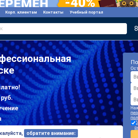
Корп. клиентам
Контакты
Учебный портал
8
к
офессиональная
По
ске
Ост
платно!
 руб.
учение
Наж
пер
в
пол
С
р
ожалуйста,
обратите внимание: