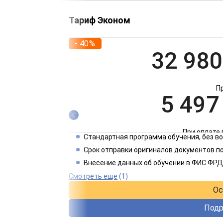
Тариф Эконом
- 40%
32 980
П
5 497
При оплате 
Стандартная программа обучения, без 
2 749
Срок отправки оригиналов документов по
Внесение данных об обучении в ФИС ФРД
При оплате 
Смотреть еще
(1)
Ос
Подр