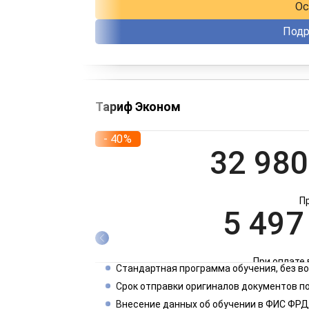
Ос
Подр
Тариф Эконом
- 40%
32 980
П
5 497
При оплате 
Стандартная программа обучения, без 
2 749
Срок отправки оригиналов документов по
Внесение данных об обучении в ФИС ФРД