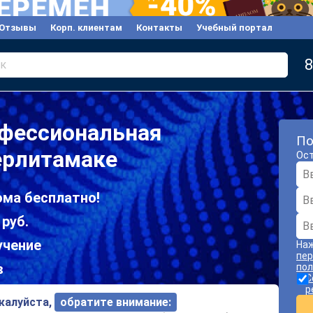
Отзывы
Корп. клиентам
Контакты
Учебный портал
8
к
офессиональная
По
ерлитамаке
Ост
ома бесплатно!
 руб.
учение
Наж
пер
в
пол
С
р
ожалуйста,
обратите внимание: