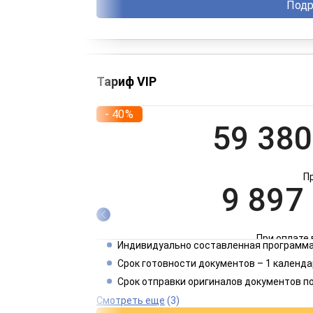
Подр
Тариф VIP
- 40%
59 380
П
9 897
При оплате 
Индивидуально составленная программа
4 949
Срок готовности документов – 1 календа
Срок отправки оригиналов документов п
При оплате 
Смотреть еще
(3)