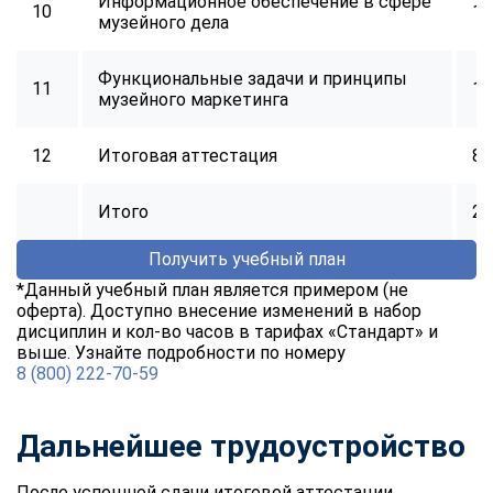
Информационное обеспечение в сфере
10
16
online
музейного дела
Функциональные задачи и принципы
Мессенджеры
11
16
музейного маркетинга
Свяжитесь с нами через любой удобный мессенджер!
12
Итоговая аттестация
8
Telegram
WhatsApp
Итого
25
Vkontakte
EMail
Получить учебный план
Max
*Данный учебный план является примером (не
оферта). Доступно внесение изменений в набор
дисциплин и кол-во часов в тарифах «Стандарт» и
выше. Узнайте подробности по номеру
8 (800) 222-70-59
Дальнейшее трудоустройство
После успешной сдачи итоговой аттестации