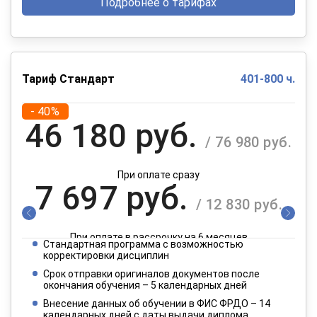
Подробнее о тарифах
Тариф Стандарт
401-800 ч.
- 40%
46 180 руб.
/ 76 980 руб.
При оплате сразу
7 697 руб.
/ 12 830 руб.
При оплате в рассрочку на 6 месяцев
Стандартная программа с возможностью
3 849 руб.
корректировки дисциплин
/ 6 415 руб.
Срок отправки оригиналов документов после
окончания обучения – 5 календарных дней
При оплате в рассрочку на 12 месяцев
Внесение данных об обучении в ФИС ФРДО – 14
календарных дней с даты выдачи диплома