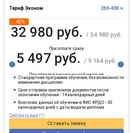
Тариф Эконом
250-400 ч.
- 40%
32 980 руб.
/ 54 980 руб.
При оплате сразу
5 497 руб.
/ 9 164 руб.
При оплате в рассрочку на 6 месяцев
Стандартная программа обучения, без возможности
2 749 руб.
изменения дисциплин
/ 4 582 руб.
Срок отправки оригиналов документов после
окончания обучения - 14 календарных дней
При оплате в рассрочку на 12 месяцев
Внесение данных об обучении в ФИС ФРДО - 30
календарных дней с даты выдачи диплома
Смотреть еще
(1)
Оставить заявку