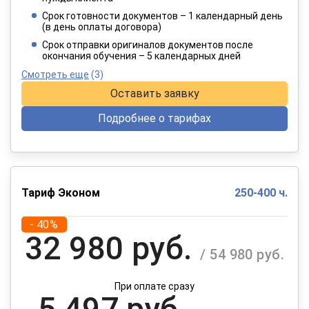
4 949 руб.
/ 8 249 руб.
Срок готовности документов – 1 календарный день
(в день оплаты договора)
При оплате в рассрочку на 12 месяцев
Срок отправки оригиналов документов после
окончания обучения – 5 календарных дней
Смотреть еще
(3)
Оставить заявку
Подробнее о тарифах
Тариф Эконом
250-400 ч.
- 40%
32 980 руб.
/ 54 980 руб.
При оплате сразу
5 497 руб.