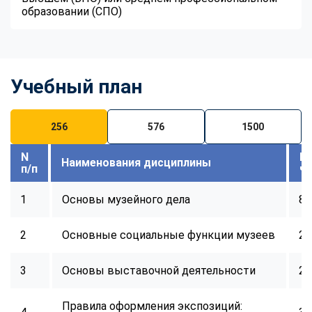
образовании (СПО)
Учебный план
256
576
1500
N
В
Наименования дисциплины
п/п
ч
1
Основы музейного дела
8
2
Основные социальные функции музеев
24
3
Основы выставочной деятельности
24
Правила оформления экспозиций: