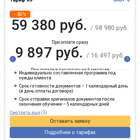
- 40%
59 380 руб.
/ 98 980 руб.
При оплате сразу
9 897 руб.
/ 16 497 руб.
При оплате в рассрочку на 6 месяцев
Индивидуально составленная программа под
4 949 руб.
нужды клиента
/ 8 249 руб.
Срок готовности документов – 1 календарный день
(в день оплаты договора)
При оплате в рассрочку на 12 месяцев
Срок отправки оригиналов документов после
окончания обучения – 5 календарных дней
Смотреть еще
(3)
Оставить заявку
Подробнее о тарифах