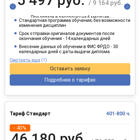
/ 9 164 руб.
При оплате в рассрочку на 6 месяцев
Стандартная программа обучения, без возможности
2 749 руб.
изменения дисциплин
/ 4 582 руб.
Срок отправки оригиналов документов после
окончания обучения - 14 календарных дней
При оплате в рассрочку на 12 месяцев
Внесение данных об обучении в ФИС ФРДО - 30
календарных дней с даты выдачи диплома
Смотреть еще
(1)
Оставить заявку
Подробнее о тарифах
Тариф Стандарт
401-800 ч.
- 40%
46 180 руб.