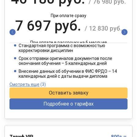
/ 76 980 руб.
При оплате сразу
7 697 руб.
/ 12 830 руб.
При оплате в рассрочку на 6 месяцев
Стандартная программа с возможностью
3 849 руб.
корректировки дисциплин
/ 6 415 руб.
Срок отправки оригиналов документов после
окончания обучения – 5 календарных дней
При оплате в рассрочку на 12 месяцев
Внесение данных об обучении в ФИС ФРДО – 14
календарных дней с даты выдачи диплома
Смотреть еще
(3)
Оставить заявку
Подробнее о тарифах
Тариф VIP
800+ ч.