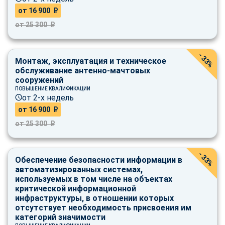
от 16 900 ₽
от 25 300 ₽
- 33%
Монтаж, эксплуатация и техническое
обслуживание антенно-мачтовых
сооружений
ПОВЫШЕНИЕ КВАЛИФИКАЦИИ
от 2-х недель
от 16 900 ₽
от 25 300 ₽
- 33%
Обеспечение безопасности информации в
автоматизированных системах,
используемых в том числе на объектах
критической информационной
инфраструктуры, в отношении которых
отсутствует необходимость присвоения им
категорий значимости
ChatApp