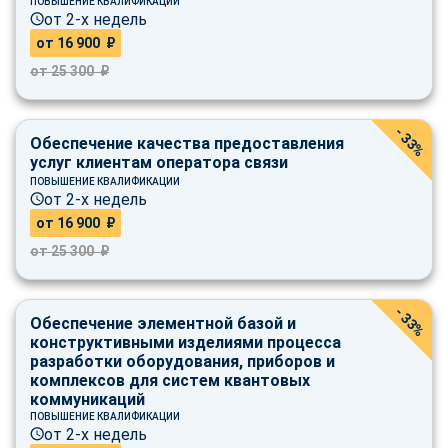
ПОВЫШЕНИЕ КВАЛИФИКАЦИИ
online
от 2-х недель
от 16 900 ₽
от 25 300 ₽
Мессенджеры
Свяжитесь с нами через любой удобный мессенджер!
- 33%
Обеспечение качества предоставления
услуг клиентам оператора связи
Telegram
WhatsApp
ПОВЫШЕНИЕ КВАЛИФИКАЦИИ
от 2-х недель
Vkontakte
EMail
от 16 900 ₽
от 25 300 ₽
Max
- 33%
Обеспечение элементной базой и
конструктивными изделиями процесса
разработки оборудования, приборов и
комплексов для систем квантовых
коммуникаций
ПОВЫШЕНИЕ КВАЛИФИКАЦИИ
от 2-х недель