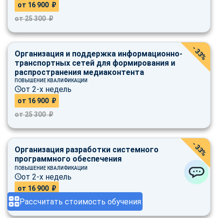
от 16 900 ₽
от 25 300 ₽
- 33%
Организация и поддержка информационно-
транспортных сетей для формирования и
распространения медиаконтента
ПОВЫШЕНИЕ КВАЛИФИКАЦИИ
от 2-х недель
от 16 900 ₽
от 25 300 ₽
- 33%
Организация разработки системного
программного обеспечения
ПОВЫШЕНИЕ КВАЛИФИКАЦИИ
от 2-х недель
ChatApp
от 16 900 ₽
Рассчитать стоимость обучения
от 25 300 ₽