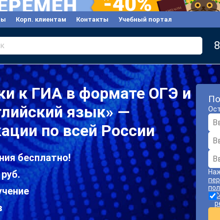
вы
Корп. клиентам
Контакты
Учебный портал
8
к
ки к ГИА в формате ОГЭ и
По
глийский язык» —
Ост
ации по всей России
ния бесплатно!
Наж
 руб.
пер
пол
учение
С
р
в