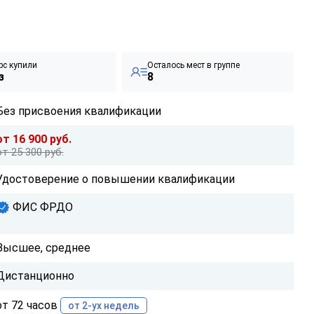
рс купили
Осталось мест в группе
з
8
Без присвоения квалификации
от 16 900 руб.
от 25 300 руб.
Удостоверение о повышении квалификации
ФИС ФРДО
Высшее, среднее
Дистанционно
от 72 часов
от 2-ух недель