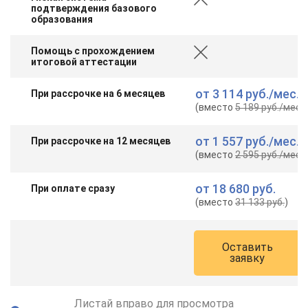
online
подтверждения базового
образования
Помощь с прохождением
Мессенджеры
итоговой аттестации
Свяжитесь с нами через любой удобный мессенджер!
от
3 114 руб.
/мес.
При рассрочке на 6 месяцев
(вместо
5 189 руб.
/мес.
)
Telegram
WhatsApp
от
1 557 руб.
/мес.
При рассрочке на 12 месяцев
Vkontakte
EMail
(вместо
2 595 руб.
/мес.
)
Max
от
18 680 руб.
При оплате сразу
(вместо
31 133 руб.
)
Оставить
заявку
Листай вправо для просмотра