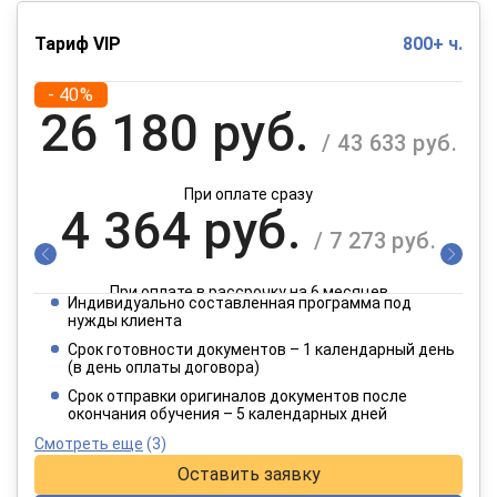
Тариф VIP
800+ ч.
- 40%
26 180 руб.
/ 43 633 руб.
При оплате сразу
4 364 руб.
/ 7 273 руб.
При оплате в рассрочку на 6 месяцев
Индивидуально составленная программа под
2 182 руб.
нужды клиента
/ 3 637 руб.
Срок готовности документов – 1 календарный день
(в день оплаты договора)
При оплате в рассрочку на 12 месяцев
Срок отправки оригиналов документов после
окончания обучения – 5 календарных дней
Смотреть еще
(3)
Оставить заявку