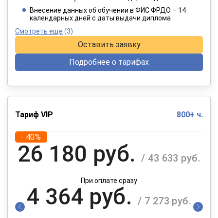
При оплате в рассрочку на 12 месяцев
Внесение данных об обучении в ФИС ФРДО – 14
календарных дней с даты выдачи диплома
Смотреть еще
(3)
Оставить заявку
Подробнее о тарифах
Тариф VIP
800+ ч.
- 40%
26 180 руб.
/ 43 633 руб.
При оплате сразу
4 364 руб.
/ 7 273 руб.