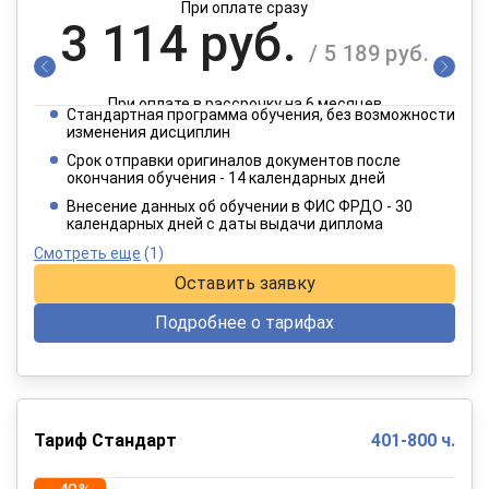
При оплате сразу
3 114 руб.
/ 5 189 руб.
При оплате в рассрочку на 6 месяцев
Стандартная программа обучения, без возможности
1 557 руб.
изменения дисциплин
/ 2 595 руб.
Срок отправки оригиналов документов после
окончания обучения - 14 календарных дней
При оплате в рассрочку на 12 месяцев
Внесение данных об обучении в ФИС ФРДО - 30
календарных дней с даты выдачи диплома
Смотреть еще
(1)
Оставить заявку
Подробнее о тарифах
Тариф Стандарт
401-800 ч.