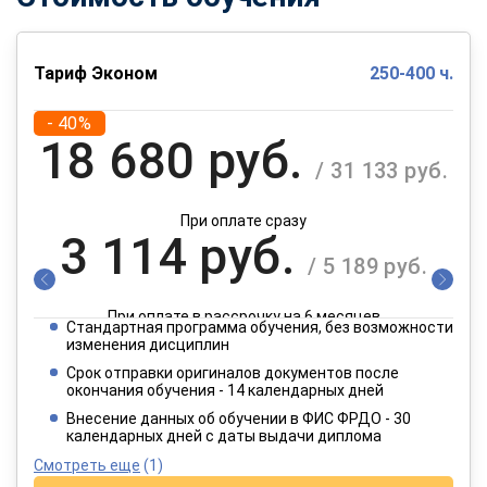
Тариф Эконом
250-400 ч.
- 40%
18 680 руб.
/ 31 133 руб.
При оплате сразу
3 114 руб.
/ 5 189 руб.
При оплате в рассрочку на 6 месяцев
Стандартная программа обучения, без возможности
1 557 руб.
изменения дисциплин
/ 2 595 руб.
Срок отправки оригиналов документов после
окончания обучения - 14 календарных дней
При оплате в рассрочку на 12 месяцев
Внесение данных об обучении в ФИС ФРДО - 30
календарных дней с даты выдачи диплома
Смотреть еще
(1)