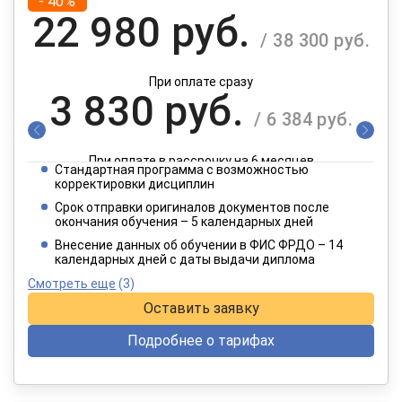
- 40%
22 980 руб.
/ 38 300 руб.
При оплате сразу
3 830 руб.
/ 6 384 руб.
При оплате в рассрочку на 6 месяцев
Стандартная программа с возможностью
1 915 руб.
корректировки дисциплин
/ 3 192 руб.
Срок отправки оригиналов документов после
окончания обучения – 5 календарных дней
При оплате в рассрочку на 12 месяцев
Внесение данных об обучении в ФИС ФРДО – 14
календарных дней с даты выдачи диплома
Смотреть еще
(3)
Оставить заявку
Подробнее о тарифах