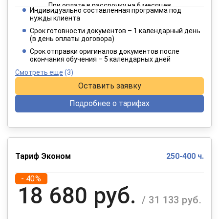
При оплате в рассрочку на 6 месяцев
Индивидуально составленная программа под
2 182 руб.
нужды клиента
/ 3 637 руб.
Срок готовности документов – 1 календарный день
(в день оплаты договора)
При оплате в рассрочку на 12 месяцев
Срок отправки оригиналов документов после
окончания обучения – 5 календарных дней
Смотреть еще
(3)
Оставить заявку
Подробнее о тарифах
Тариф Эконом
250-400 ч.
- 40%
18 680 руб.
/ 31 133 руб.