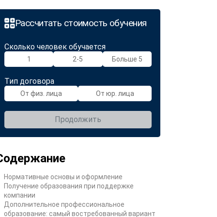
Рассчитать стоимость обучения
Сколько человек обучается
1
2-5
Больше 5
Тип договора
От физ. лица
От юр. лица
Продолжить
Содержание
Нормативные основы и оформление
Получение образования при поддержке
компании
Дополнительное профессиональное
образование: самый востребованный вариант