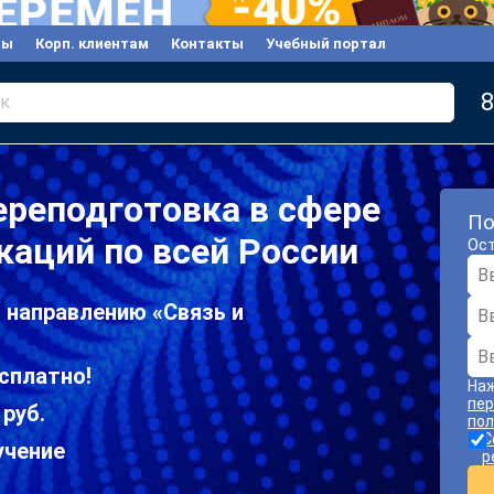
вы
Корп. клиентам
Контакты
Учебный портал
8
к
реподготовка в сфере
По
каций по всей России
Ост
 направлению «Связь и
сплатно!
Наж
пер
 руб.
пол
С
учение
р