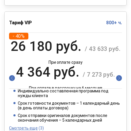
Тариф VIP
800+ ч.
- 40%
26 180 руб.
/ 43 633 руб.
При оплате сразу
4 364 руб.
/ 7 273 руб.
При оплате в рассрочку на 6 месяцев
Индивидуально составленная программа под
2 182 руб.
нужды клиента
/ 3 637 руб.
Срок готовности документов – 1 календарный день
(в день оплаты договора)
При оплате в рассрочку на 12 месяцев
Срок отправки оригиналов документов после
окончания обучения – 5 календарных дней
Смотреть еще
(3)