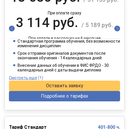
При оплате сразу
3 114 руб.
/ 5 189 руб.
При оплате в рассрочку на 6 месяцев
Стандартная программа обучения, без возможности
1 557 руб.
изменения дисциплин
/ 2 595 руб.
Срок отправки оригиналов документов после
окончания обучения - 14 календарных дней
При оплате в рассрочку на 12 месяцев
Внесение данных об обучении в ФИС ФРДО - 30
календарных дней с даты выдачи диплома
Смотреть еще
(1)
Оставить заявку
Подробнее о тарифах
Тариф Стандарт
401-800 ч.