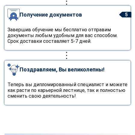
online
Получение документов
5
Мессенджеры
Завершив обучение мы бесплатно отправим
Свяжитесь с нами через любой удобный мессенджер!
документы любым удобным для вас способом.
Срок доставки составляет 5-7 дней.
Telegram
WhatsApp
Vkontakte
EMail
Поздравляем, Вы великолепны!
Max
Теперь вы дипломированный специалист и можете
как расти по карьерной лестнице, так и полностью
сменить свою деятельность!