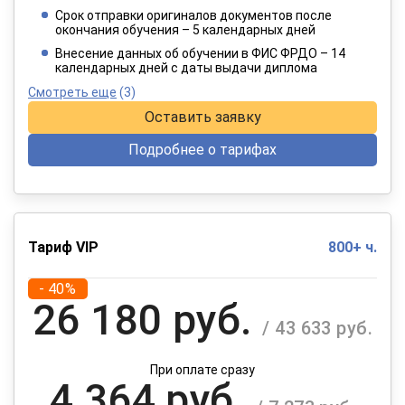
/ 3 192 руб.
Срок отправки оригиналов документов после
окончания обучения – 5 календарных дней
При оплате в рассрочку на 12 месяцев
Внесение данных об обучении в ФИС ФРДО – 14
календарных дней с даты выдачи диплома
Смотреть еще
(3)
Оставить заявку
Подробнее о тарифах
Тариф VIP
800+ ч.
- 40%
26 180 руб.
/ 43 633 руб.
При оплате сразу
4 364 руб.