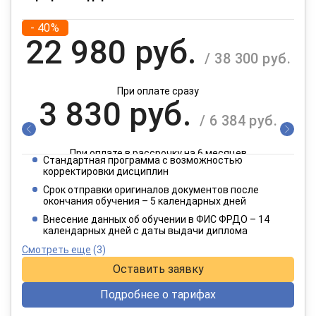
- 40%
22 980 руб.
/ 38 300 руб.
При оплате сразу
3 830 руб.
/ 6 384 руб.
При оплате в рассрочку на 6 месяцев
Стандартная программа с возможностью
1 915 руб.
корректировки дисциплин
/ 3 192 руб.
Срок отправки оригиналов документов после
окончания обучения – 5 календарных дней
При оплате в рассрочку на 12 месяцев
Внесение данных об обучении в ФИС ФРДО – 14
календарных дней с даты выдачи диплома
Смотреть еще
(3)
Оставить заявку
Подробнее о тарифах