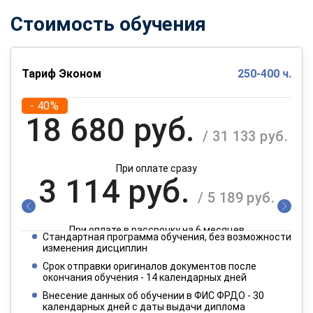
Стоимость обучения
Тариф Эконом
250-400 ч.
- 40%
18 680 руб.
/ 31 133 руб.
При оплате сразу
3 114 руб.
/ 5 189 руб.
При оплате в рассрочку на 6 месяцев
Стандартная программа обучения, без возможности
1 557 руб.
изменения дисциплин
/ 2 595 руб.
Срок отправки оригиналов документов после
окончания обучения - 14 календарных дней
При оплате в рассрочку на 12 месяцев
Внесение данных об обучении в ФИС ФРДО - 30
календарных дней с даты выдачи диплома