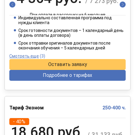
/ 7 273 руб.
При оплате в рассрочку на 6 месяцев
Индивидуально составленная программа под
2 182 руб.
нужды клиента
/ 3 637 руб.
Срок готовности документов – 1 календарный день
(в день оплаты договора)
При оплате в рассрочку на 12 месяцев
Срок отправки оригиналов документов после
окончания обучения – 5 календарных дней
Смотреть еще
(3)
Оставить заявку
Подробнее о тарифах
Тариф Эконом
250-400 ч.
- 40%
18 680 руб.
/ 31 133 руб.