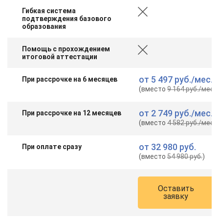
online
Гибкая система
подтверждения базового
образования
Мессенджеры
Помощь с прохождением
Свяжитесь с нами через любой удобный мессенджер!
итоговой аттестации
от
5 497 руб.
/мес.
При рассрочке на 6 месяцев
Telegram
WhatsApp
(вместо
9 164 руб.
/мес.
)
Vkontakte
EMail
от
2 749 руб.
/мес.
При рассрочке на 12 месяцев
(вместо
4 582 руб.
/мес.
)
Max
от
32 980 руб.
При оплате сразу
(вместо
54 980 руб.
)
Оставить
заявку