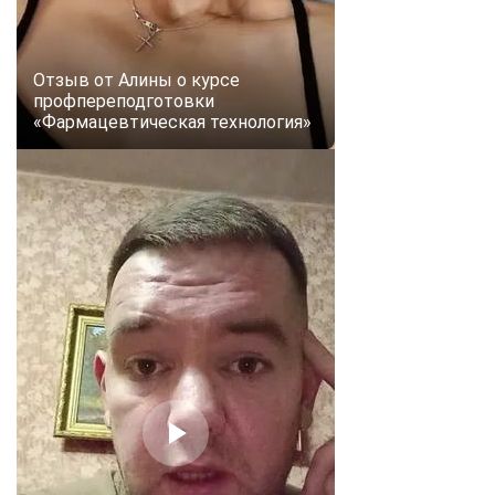
online
Отзыв от Алины о курсе
Мессенджеры
профпереподготовки
Свяжитесь с нами через любой удобный мессенджер!
«Фармацевтическая технология»
Telegram
WhatsApp
Vkontakte
EMail
Max