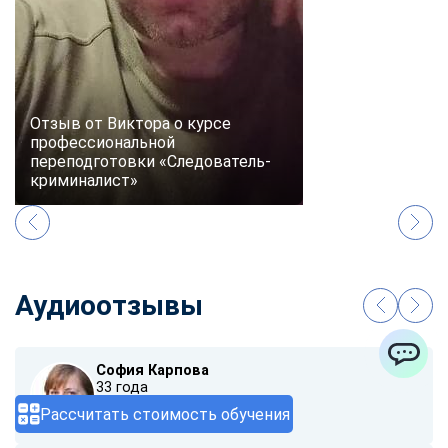
Отзыв от Виктора о курсе
профессиональной
переподготовки «Следователь-
криминалист»
Аудиоотзывы
София Карпова
ChatApp
33 года
Рассчитать стоимость обучения
00:00
/ 01:40