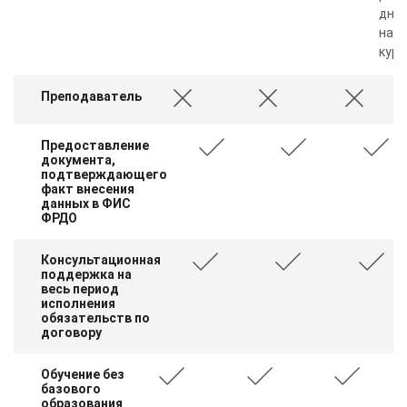
дня 
нал
курс
Преподаватель
Предоставление
документа,
подтверждающего
факт внесения
данных в ФИС
ФРДО
Консультационная
поддержка на
весь период
исполнения
обязательств по
договору
Обучение без
базового
образования