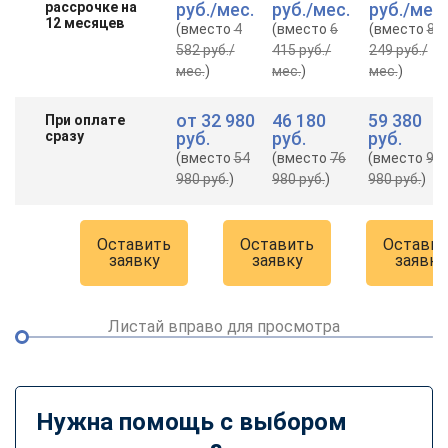
рассрочке на
руб.
/мес.
руб.
/мес.
руб.
/мес.
12 месяцев
(вместо
4
(вместо
6
(вместо
8
582 руб.
/
415 руб.
/
249 руб.
/
мес.
)
мес.
)
мес.
)
от
32 980
46 180
59 380
При оплате
сразу
руб.
руб.
руб.
(вместо
54
(вместо
76
(вместо
98
980 руб.
)
980 руб.
)
980 руб.
)
Оставить
Оставить
Оставит
заявку
заявку
заявку
Листай вправо для просмотра
Нужна помощь с выбором