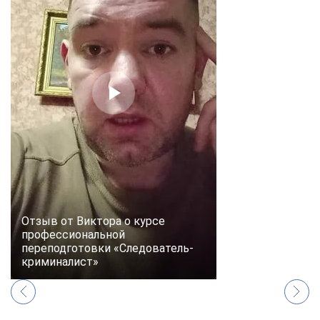
online
Мессенджеры
Свяжитесь с нами через любой удобный мессенджер!
Telegram
WhatsApp
Vkontakte
EMail
Max
Отзыв от Виктора о курсе
профессиональной
переподготовки «Следователь-
криминалист»