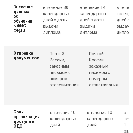
Внесение
в течение 30
в течение 14
в течен
данных
календарных
календарных
календ
об
дней с даты
дней с даты
дней с 
обучении
в ФИС
выдачи
выдачи
выдачи
ФРДО
диплома
диплома
диплом
Отправка
Почтой
Почтой
П
документов
России,
России,
с
заказным
заказным
о
письмом с
письмом с
Пр
номером
номером
п
отслеживания
отслеживания
к
Срок
в течение 10
в течение 10
в
организации
календарных
календарных
теч
доступа в
дней
дней
1
СДО
рабо