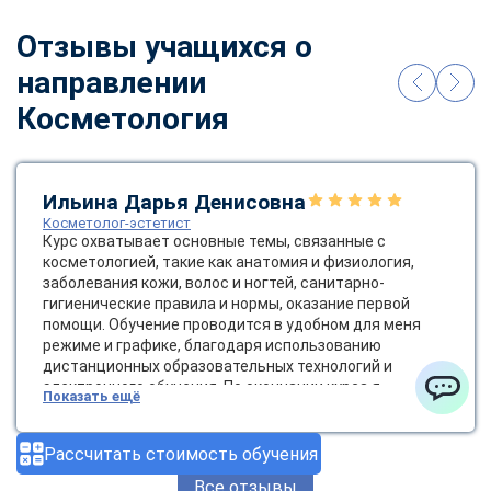
Отзывы учащихся о
направлении
Косметология
Ильина Дарья Денисовна
Косметолог-эстетист
Курс охватывает основные темы, связанные с
косметологией, такие как анатомия и физиология,
заболевания кожи, волос и ногтей, санитарно-
гигиенические правила и нормы, оказание первой
помощи. Обучение проводится в удобном для меня
режиме и графике, благодаря использованию
дистанционных образовательных технологий и
электронного обучения. По окончании курса я
Показать ещё
получила диплом государственного образца, который
ChatApp
позволяет мне работать косметологом-эстетистом.
Это открывает новые возможности для карьерного
Рассчитать стоимость обучения
роста и развития в сфере красоты и здоровья.
Все отзывы