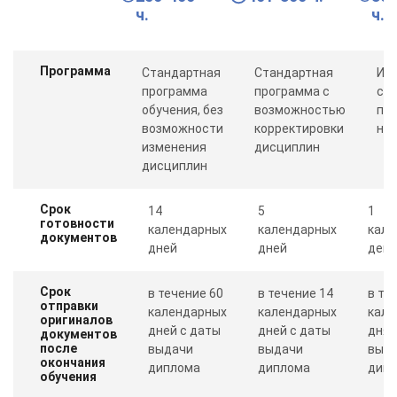
ч.
ч.
Программа
Стандартная
Стандартная
Ин
программа
программа с
со
обучения, без
возможностью
пр
возможности
корректировки
ну
изменения
дисциплин
дисциплин
Срок
14
5
1
готовности
календарных
календарных
кале
документов
дней
дней
день
Срок
в течение 60
в течение 14
в те
отправки
календарных
календарных
кале
оригиналов
дней с даты
дней с даты
дня 
документов
после
выдачи
выдачи
выд
окончания
диплома
диплома
дип
обучения