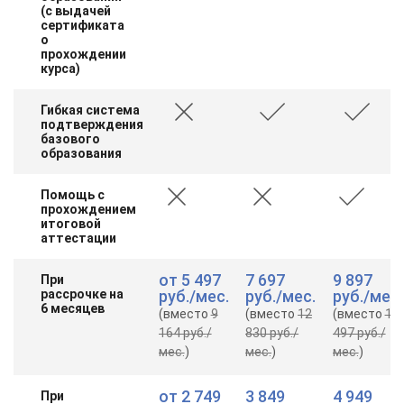
(с выдачей
сертификата
о
прохождении
курса)
Гибкая система
подтверждения
базового
образования
Помощь с
прохождением
итоговой
аттестации
от
5 497
7 697
9 897
При
рассрочке на
руб.
/мес.
руб.
/мес.
руб.
/мес.
6 месяцев
(вместо
9
(вместо
12
(вместо
16
164 руб.
/
830 руб.
/
497 руб.
/
мес.
)
мес.
)
мес.
)
от
2 749
3 849
4 949
При