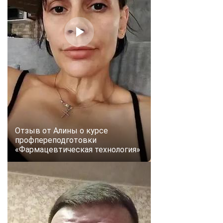
online
Мессенджеры
Свяжитесь с нами через любой удобный мессенджер!
Telegram
WhatsApp
Vkontakte
EMail
Max
Отзыв от Алины о курсе
профпереподготовки
«Фармацевтическая технология»