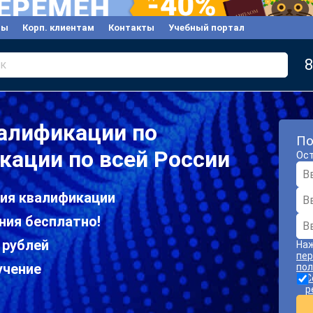
вы
Корп. клиентам
Контакты
Учебный портал
8
к
алификации по
По
ации по всей России
Ост
ия квалификации
ния бесплатно!
 рублей
Наж
пер
учение
пол
С
р