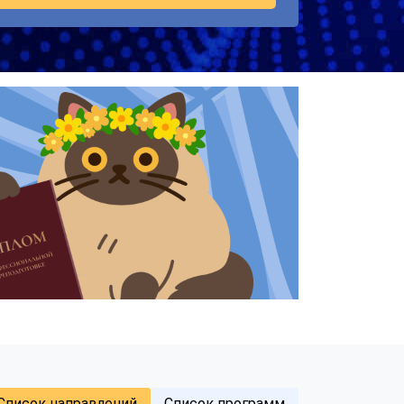
Список направлений
Список программ